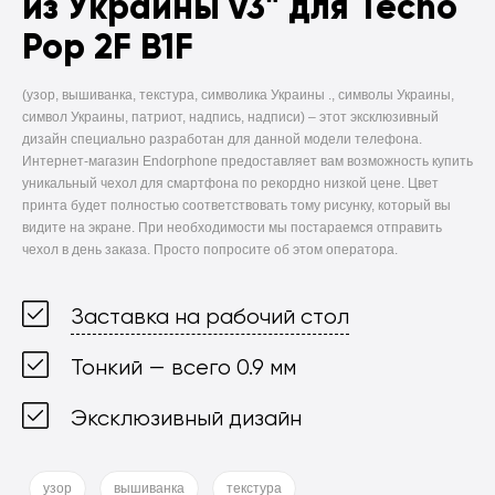
из Украины v3" для Tecno
Pop 2F B1F
(узор, вышиванка, текстура, символика Украины ., символы Украины,
символ Украины, патриот, надпись, надписи) –
этот эксклюзивный
дизайн специально разработан для данной модели телефона.
Интернет-магазин Endorphone предоставляет вам возможность купить
уникальный чехол для смартфона по рекордно низкой цене. Цвет
принта будет полностью соответствовать тому рисунку, который вы
видите на экране. При необходимости мы постараемся отправить
чехол в день заказа. Просто попросите об этом оператора.
Заставка на рабочий стол
Тонкий — всего 0.9 мм
Эксклюзивный дизайн
узор
вышиванка
текстура