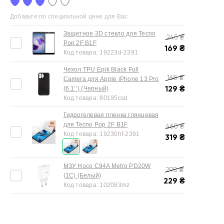
Добавьте по специальной цене для Вас
Защитное 3D стекло для Tecno
245
₴
Pop 2F B1F
169
₴
Код товара:
19223d-2391
Чехол TPU Epik Black Full
168
₴
Camera для Apple iPhone 13 Pro
129
₴
(6.1’’) (Черный)
Код товара:
80195csd
Гидрогелевая пленка глянцевая
для Tecno Pop 2F B1F
460
₴
Код товара:
19230hf-2391
319
₴
МЗУ Hoco C94A Metro PD20W
298
₴
(1C) (Белый)
229
₴
Код товара:
102083mz