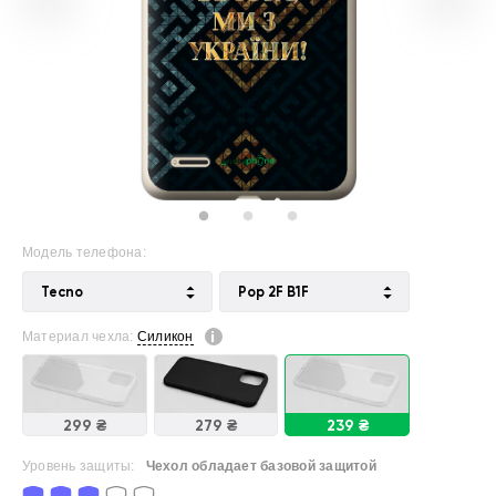
Модель телефона:
Tecno
Pop 2F B1F
Материал чехла:
Силикон
299 ₴
279 ₴
239 ₴
Уровень защиты:
Чехол обладает базовой защитой