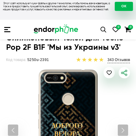
Этот сайт использует куки-файлы и другие технологии, чтобы помочь вам в навигации, а
OK
также предоставить лучший пользовательский опыт, анализировать использование
наших продуктов и услуг, повысить качество рекламных и маркетинговых активностей.
Чехлы для телефонов
Чехлы на Tecno
Чехол для Tecno Pop
Силиконовый чехол для Tecno
Pop 2F B1F 'Мы из Украины v3'
Код товара:
5250u-2391
343
Отзывов