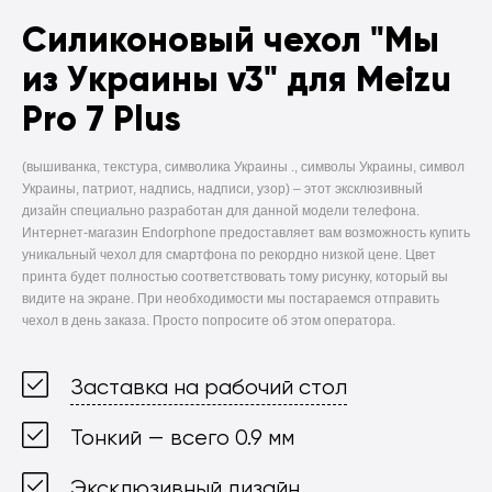
Силиконовый чехол
"Мы
из Украины v3" для Meizu
Pro 7 Plus
(вышиванка, текстура, символика Украины ., символы Украины, символ
Украины, патриот, надпись, надписи, узор) –
этот эксклюзивный
дизайн специально разработан для данной модели телефона.
Интернет-магазин Endorphone предоставляет вам возможность купить
уникальный чехол для смартфона по рекордно низкой цене. Цвет
принта будет полностью соответствовать тому рисунку, который вы
видите на экране. При необходимости мы постараемся отправить
чехол в день заказа. Просто попросите об этом оператора.
Заставка на рабочий стол
Тонкий — всего 0.9 мм
Эксклюзивный дизайн