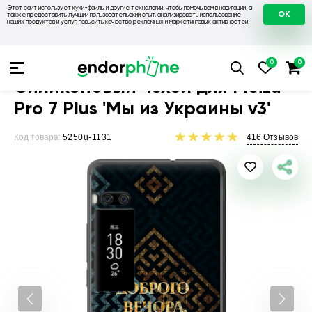
Этот сайт использует куки-файлы и другие технологии, чтобы помочь вам в навигации, а
OK
также предоставить лучший пользовательский опыт, анализировать использование
наших продуктов и услуг, повысить качество рекламных и маркетинговых активностей.
Чехлы для телефонов
Чехлы на Meizu
Чехол для Meizu Pro 
Силиконовый чехол для Meizu
Pro 7 Plus 'Мы из Украины v3'
Код товара:
5250u-1131
416
Отзывов