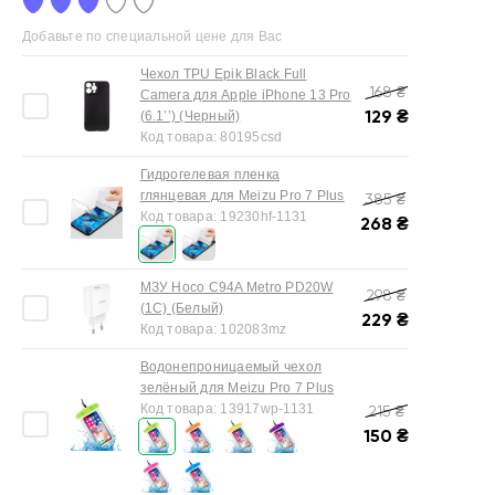
Добавьте по специальной цене для Вас
Чехол TPU Epik Black Full
168
₴
Camera для Apple iPhone 13 Pro
129
₴
(6.1’’) (Черный)
Код товара:
80195csd
Гидрогелевая пленка
глянцевая для Meizu Pro 7 Plus
385
₴
Код товара:
19230hf-1131
268
₴
МЗУ Hoco C94A Metro PD20W
298
₴
(1C) (Белый)
229
₴
Код товара:
102083mz
Водонепроницаемый чехол
зелёный для Meizu Pro 7 Plus
Код товара:
13917wp-1131
215
₴
150
₴