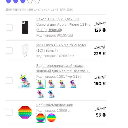
Добавьте по специальной цене для Вас
Чехол TPU Epik Black Full
168
₴
Camera для Apple iPhone 13 Pro
129
₴
(6.1’’) (Черный)
Код товара:
80195csd
МЗУ Hoco C94A Metro PD20W
298
₴
(1C) (Белый)
229
₴
Код товара:
102083mz
Водонепроницаемый чехол
зелёный для Realme Realme 11
Код товара:
13917wp-3120
215
₴
150
₴
Pop it восьмиугольник
85
₴
Код товара:
13909pi
59
₴