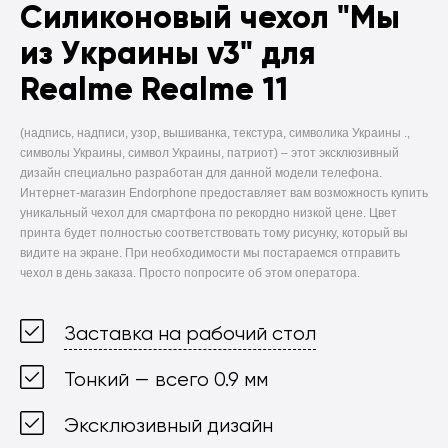
Силиконовый чехол
"Мы
из Украины v3" для
Realme Realme 11
(надпись, надписи, узор, вышиванка, текстура, символика Украины .,
символы Украины, символ Украины, патриот) –
этот эксклюзивный
дизайн специально разработан для данной модели телефона.
Интернет-магазин Endorphone предоставляет вам возможность купить
уникальный чехол для смартфона по рекордно низкой цене. Цвет
принта будет полностью соответствовать тому рисунку, который вы
видите на экране. При необходимости мы постараемся отправить
чехол в день заказа. Просто попросите об этом оператора.
Заставка на рабочий стол
Тонкий — всего 0.9 мм
Эксклюзивный дизайн