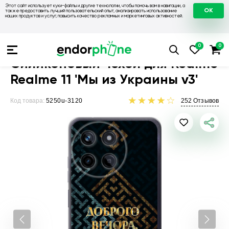
Этот сайт использует куки-файлы и другие технологии, чтобы помочь вам в навигации, а
OK
также предоставить лучший пользовательский опыт, анализировать использование
наших продуктов и услуг, повысить качество рекламных и маркетинговых активностей.
Чехлы для телефонов
Чехлы на Realme
Чехол для Realme 
Силиконовый чехол для Realme
Realme 11 'Мы из Украины v3'
Код товара:
5250u-3120
252
Отзывов