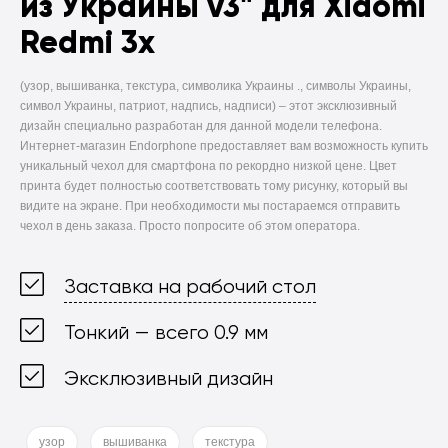
из Украины v3" для Xiaomi
Redmi 3x
(узор, вышиванка, текстура, символика Украины ., символы Украины,
символ Украины, патриот, надпись, надписи) –
этот эксклюзивный
дизайн специально разработан для данной модели телефона.
Интернет-магазин Endorphone предоставляет вам возможность купить
уникальный чехол для смартфона по рекордно низкой цене. Цвет
принта будет полностью соответствовать тому рисунку, который вы
видите на экране. При необходимости мы постараемся отправить
чехол в день заказа. Просто попросите об этом оператора.
Заставка на рабочий стол
Тонкий — всего 0.9 мм
Эксклюзивный дизайн
узор
вышиванка
текстура