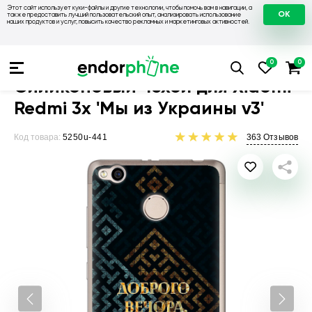
Этот сайт использует куки-файлы и другие технологии, чтобы помочь вам в навигации, а
OK
также предоставить лучший пользовательский опыт, анализировать использование
наших продуктов и услуг, повысить качество рекламных и маркетинговых активностей.
Чехлы для телефонов
Чехлы на Xiaomi
Чехол для Xiaomi R
Силиконовый чехол для Xiaomi
Redmi 3x 'Мы из Украины v3'
Код товара:
5250u-441
363
Отзывов