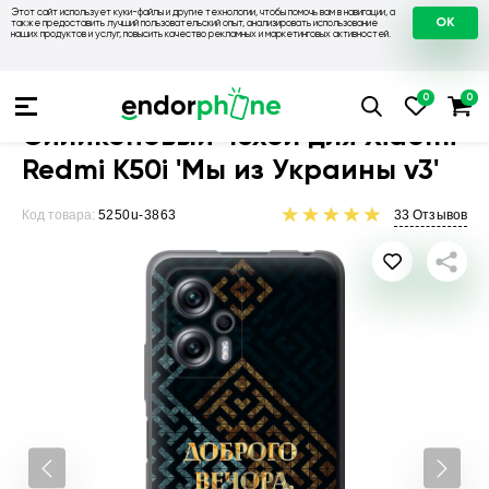
Этот сайт использует куки-файлы и другие технологии, чтобы помочь вам в навигации, а
OK
также предоставить лучший пользовательский опыт, анализировать использование
наших продуктов и услуг, повысить качество рекламных и маркетинговых активностей.
Чехлы для телефонов
Чехлы на Xiaomi
Чехол для Xiaomi R
Силиконовый чехол для Xiaomi
Redmi K50i 'Мы из Украины v3'
Код товара:
5250u-3863
33
Отзывов