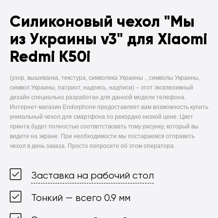
Силиконовый чехол
"Мы
из Украины v3" для Xiaomi
Redmi K50i
(узор, вышиванка, текстура, символика Украины ., символы Украины,
символ Украины, патриот, надпись, надписи) –
этот эксклюзивный
дизайн специально разработан для данной модели телефона.
Интернет-магазин Endorphone предоставляет вам возможность купить
уникальный чехол для смартфона по рекордно низкой цене. Цвет
принта будет полностью соответствовать тому рисунку, который вы
видите на экране. При необходимости мы постараемся отправить
чехол в день заказа. Просто попросите об этом оператора.
Заставка на рабочий стол
Тонкий — всего 0.9 мм