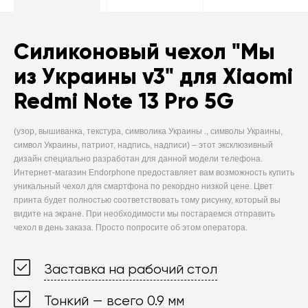
Силиконовый чехол
"Мы
из Украины v3" для Xiaomi
Redmi Note 13 Pro 5G
(узор, вышиванка, текстура, символика Украины ., символы Украины,
символ Украины, патриот, надпись, надписи) –
этот эксклюзивный
дизайн специально разработан для данной модели телефона.
Интернет-магазин Endorphone предоставляет вам возможность купить
уникальный чехол для смартфона по рекордно низкой цене. Цвет
принта будет полностью соответствовать тому рисунку, который вы
видите на экране. При необходимости мы постараемся отправить
чехол в день заказа. Просто попросите об этом оператора.
Заставка на рабочий стол
Тонкий — всего 0.9 мм