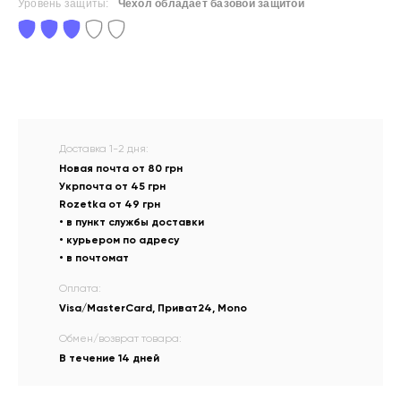
Уровень защиты:
Чехол обладает базовой защитой
Доставка 1-2 дня:
Новая почта от 80 грн
Укрпочта от 45 грн
Rozetka от 49 грн
• в пункт службы доставки
• курьером по адресу
• в почтомат
Оплата:
Visa/MasterCard, Приват24, Mono
Обмен/возврат товара:
В течение 14 дней