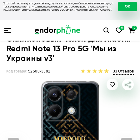
Этот сайт использует куки-файлы и другие технологии, чтобы помочь вам в навигации, а
OK
также предоставить лучший пользовательский опыт, анализировать использование
наших продуктов и услуг, повысить качество рекламных и маркетинговых активностей.
Чехлы для телефонов
Чехлы на Xiaomi
Чехол для Xiaomi Re
Силиконовый чехол для Xiaomi
Redmi Note 13 Pro 5G 'Мы из
Украины v3'
Код товара:
5250u-3392
33
Отзывов