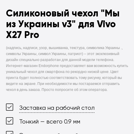
Силиконовый чехол
"Мы
из Украины v3" для Vivo
X27 Pro
(надпись, надписи, узор, вышиванка, текстура, символика Украины .,
символы Украины, символ Украины, патриот) –
этот эксклюзивный
дизайн специально разработан для данной модели телефона.
Интернет-магазин Endorphone предоставляет вам возможность купить
уникальный чехол для смартфона по рекордно низкой цене. Цвет
принта будет полностью соответствовать тому рисунку, который вы
видите на экране. При необходимости мы постараемся отправить
чехол в день заказа. Просто попросите об этом оператора.
Заставка на рабочий стол
Тонкий — всего 0.9 мм