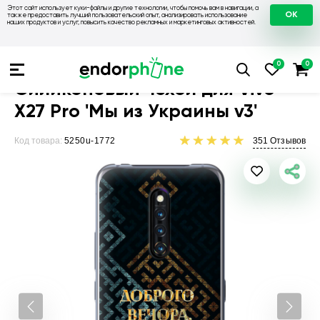
Этот сайт использует куки-файлы и другие технологии, чтобы помочь вам в навигации, а
OK
также предоставить лучший пользовательский опыт, анализировать использование
наших продуктов и услуг, повысить качество рекламных и маркетинговых активностей.
Чехлы для телефонов
Чехлы на Vivo
Чехол для Vivo X27 Pr
Силиконовый чехол для Vivo
X27 Pro 'Мы из Украины v3'
Код товара:
5250u-1772
351
Отзывов