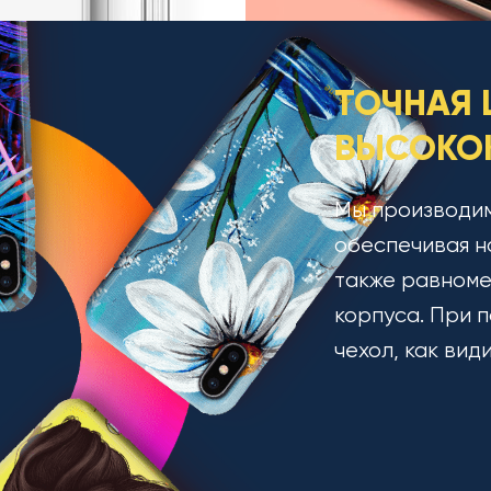
ТОЧНАЯ 
ВЫСОКОК
Мы производим
обеспечивая н
также равноме
корпуса. При п
чехол, как вид