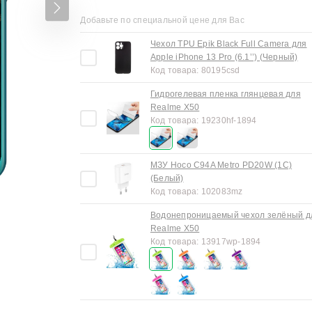
Добавьте по специальной цене для Вас
Чехол TPU Epik Black Full Camera для
Apple iPhone 13 Pro (6.1’’) (Черный)
Код товара:
80195csd
Гидрогелевая пленка глянцевая для
Realme X50
Код товара:
19230hf-1894
МЗУ Hoco C94A Metro PD20W (1C)
(Белый)
Код товара:
102083mz
Водонепроницаемый чехол зелёный д
Realme X50
Код товара:
13917wp-1894