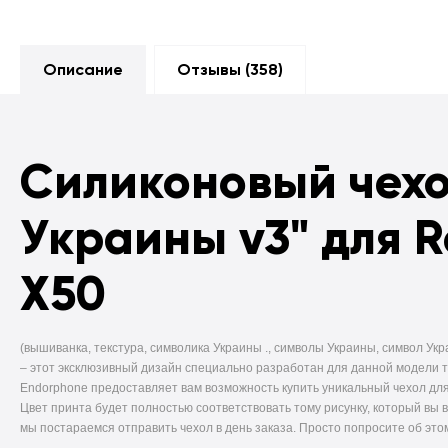
Описание
Отзывы (
358
)
Силиконовый чех
Украины v3" для 
X50
(вышиванка, текстура, символика Украины ., символы Украины, символ Укра
–
этот эксклюзивный дизайн специально разработан для данной модели 
Endorphone предоставляет вам возможность купить уникальный чехол для
Цвет принта будет полностью соответствовать тому рисунку, который вы 
мы постараемся отправить чехол в день заказа. Просто попросите об это