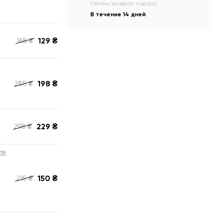
Обмен/возврат товара:
В течение 14 дней
129
₴
168
₴
198
₴
285
₴
229
₴
298
₴
ля
150
₴
215
₴