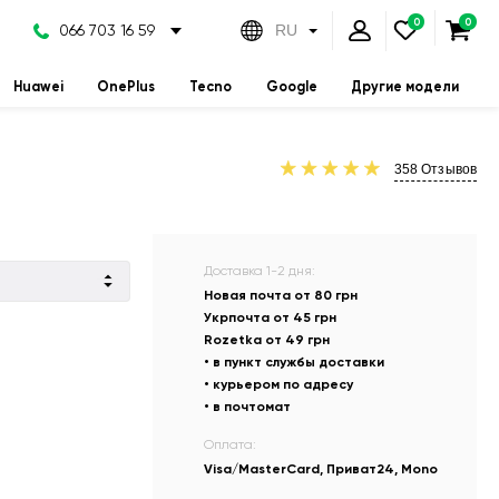
066 703 16 59
RU
Huawei
OnePlus
Tecno
Google
Другие модели
358
Отзывов
Доставка 1-2 дня:
Новая почта от 80 грн
Укрпочта от 45 грн
Rozetka от 49 грн
• в пункт службы доставки
• курьером по адресу
• в почтомат
Оплата:
Visa/MasterCard, Приват24, Mono