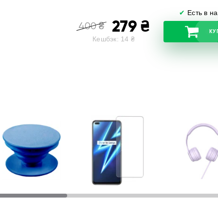
✔
Есть в н
279
₴
400
₴
КУ
Кешбэк:
14
₴