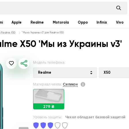
mi
Apple
Realme
Motorola
Oppo
Infinix
Vivo
а Realme X50
"Мы из Украины v3" для Realme X50
lme X50 'Мы из Украины v3'
Модель телефона:
Realme
X50
Материал чехла:
Силикон
279 ₴
Уровень защиты:
Чехол обладает базовой защитой