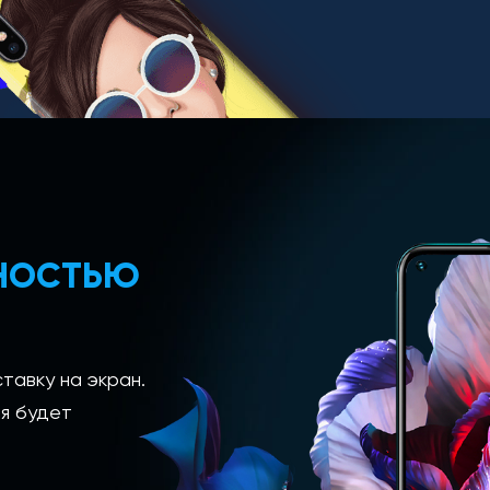
ЛНОСТЬЮ
тавку на экран.
я будет