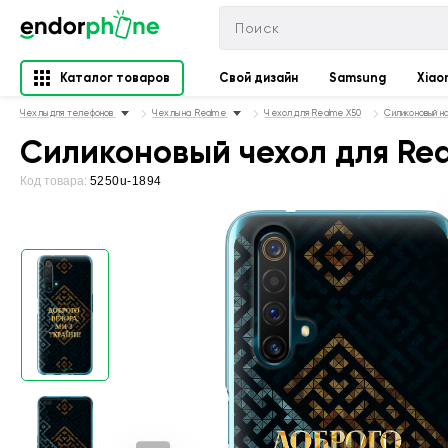
Каталог товаров
Свой дизайн
Samsung
Xiao
Чехлы для телефонов
Чехлы на Realme
Чехол для Realme X50
Силиконовый н
Силиконовый чехол для Rea
Код товара:
5250u-1894