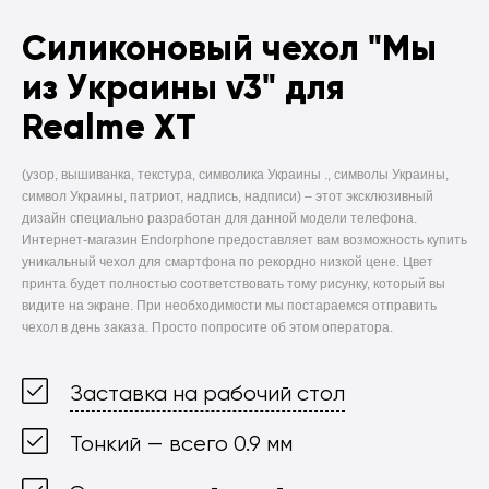
Силиконовый чехол
"Мы
из Украины v3" для
Realme XT
(узор, вышиванка, текстура, символика Украины ., символы Украины,
символ Украины, патриот, надпись, надписи) –
этот эксклюзивный
дизайн специально разработан для данной модели телефона.
Интернет-магазин Endorphone предоставляет вам возможность купить
уникальный чехол для смартфона по рекордно низкой цене. Цвет
принта будет полностью соответствовать тому рисунку, который вы
видите на экране. При необходимости мы постараемся отправить
чехол в день заказа. Просто попросите об этом оператора.
Заставка на рабочий стол
Тонкий — всего 0.9 мм