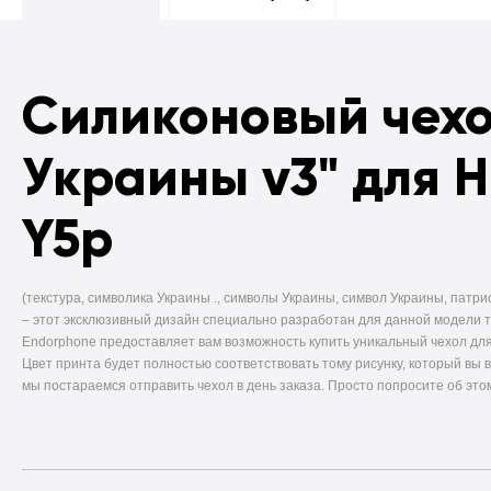
Силиконовый чех
Украины v3" для 
Y5p
(текстура, символика Украины ., символы Украины, символ Украины, патрио
–
этот эксклюзивный дизайн специально разработан для данной модели 
Endorphone предоставляет вам возможность купить уникальный чехол для
Цвет принта будет полностью соответствовать тому рисунку, который вы 
мы постараемся отправить чехол в день заказа. Просто попросите об это