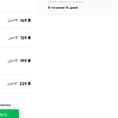
Обмен/возврат товара:
В течение 14 дней
169
₴
245
₴
129
₴
168
₴
199
₴
285
₴
229
₴
298
₴
аличии
ПИТЬ