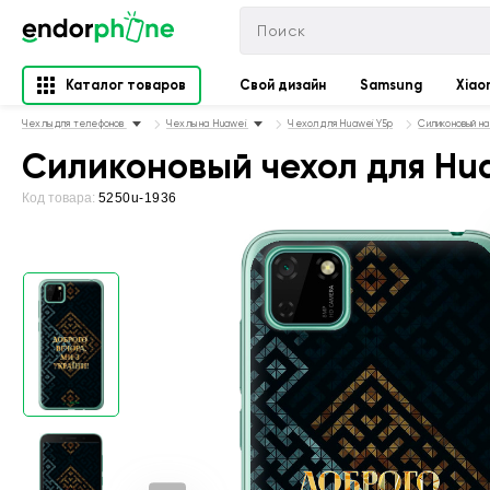
Каталог товаров
Свой дизайн
Samsung
Xiao
Чехлы для телефонов
Чехлы на Huawei
Чехол для Huawei Y5p
Силиконовый на
Силиконовый чехол для Hua
Код товара:
5250u-1936