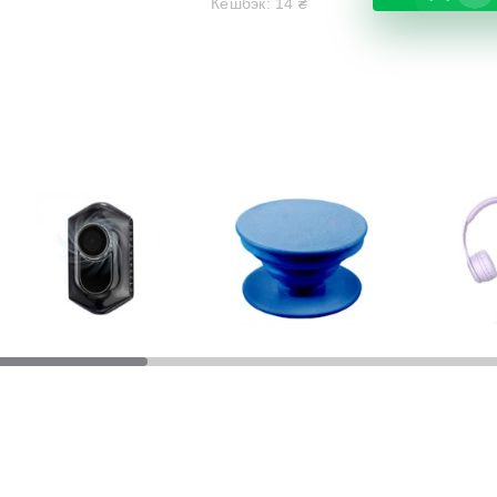
Кешбэк:
14
₴