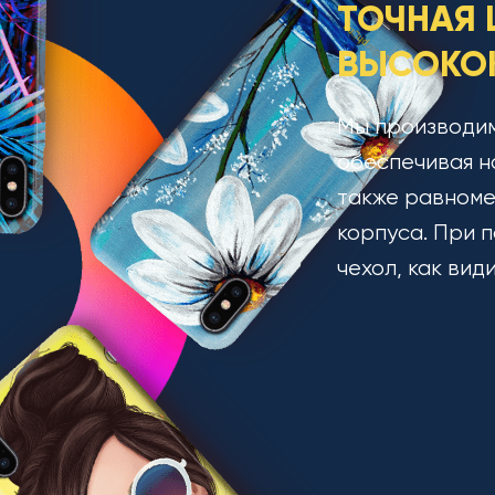
ТОЧНАЯ 
ВЫСОКОК
Мы производим
обеспечивая н
также равноме
корпуса. При п
чехол, как вид