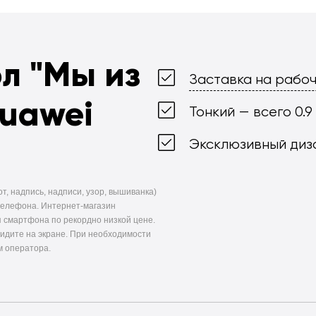
ол
"Мы из
Заставка на рабоч
Huawei
Тонкий — всего 0.9
Эксклюзивный диз
т, надпись, надписи, узор, вышиванка)
телефона. Интернет-магазин
 смартфона по рекордно низкой цене.
видите на экране. При необходимости
м оператора.