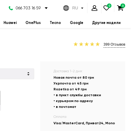
066 703 16 59
RU
Huawei
OnePlus
Tecno
Google
Другие модели
399
Отзывов
Доставка 1-2 дня:
Новая почта от 80 грн
Укрпочта от 45 грн
Rozetka от 49 грн
• в пункт службы доставки
• курьером по адресу
• в почтомат
Оплата:
Visa/MasterCard, Приват24, Mono