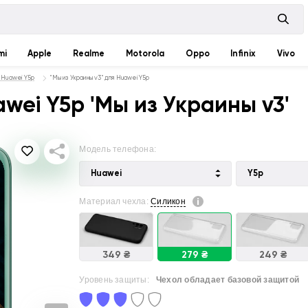
mi
Apple
Realme
Motorola
Oppo
Infinix
Vivo
 Huawei Y5p
"Мы из Украины v3" для Huawei Y5p
wei Y5p 'Мы из Украины v3'
Модель телефона:
Huawei
Y5p
Материал чехла:
Силикон
349 ₴
279 ₴
249 ₴
Уровень защиты:
Чехол обладает базовой защитой