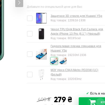
Добавьте по специальной цене для Вас
Защитное 3D стекло для Huawei Y5p
Код товара:
12092d-1936
Чехол TPU Epik Black Full Camera для
Apple iPhone 13 Pro (6.1’’) (Черный)
Код товара:
80195csd
Гидрогелевая пленка глянцевая для
Huawei Y5p
Код товара:
19230hf-1936
МЗУ Hoco C94A Metro PD20W (1C)
(Белый)
Код товара:
102083mz
✔
Есть в н
279
₴
400
₴
КУ