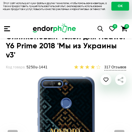
Этот сайт использует куки-файлы и другие технологии, чтобы помочь вам в навигации, а
OK
также предоставить лучший пользовательский опыт, анализировать использование
наших продуктов и услуг, повысить качество рекламных и маркетинговых активностей.
Чехлы для телефонов
Чехлы на Huawei
Чехол для Huawei 
Силиконовый чехол для Huawei
Y6 Prime 2018 'Мы из Украины
v3'
Код товара:
5250u-1441
317
Отзывов