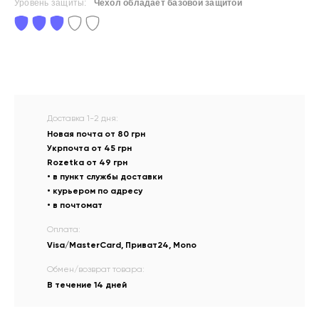
Уровень защиты:
Чехол обладает базовой защитой
Доставка 1-2 дня:
Новая почта от 80 грн
Укрпочта от 45 грн
Rozetka от 49 грн
• в пункт службы доставки
• курьером по адресу
• в почтомат
Оплата:
Visa/MasterCard, Приват24, Mono
Обмен/возврат товара:
В течение 14 дней