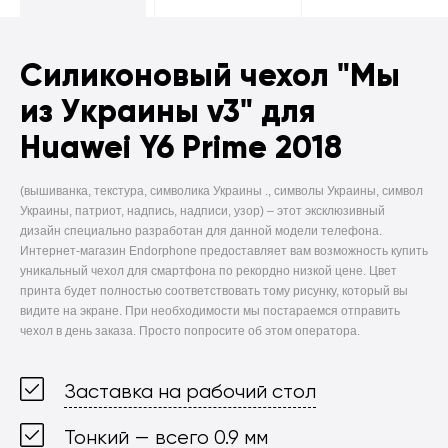
Силиконовый чехол
"Мы
из Украины v3" для
Huawei Y6 Prime 2018
(вышиванка, текстура, символика Украины ., символы Украины, символ
Украины, патриот, надпись, надписи, узор) –
этот эксклюзивный
дизайн специально разработан для данной модели телефона.
Интернет-магазин Endorphone предоставляет вам возможность купить
уникальный чехол для смартфона по рекордно низкой цене. Цвет
принта будет полностью соответствовать тому рисунку, который вы
видите на экране. При необходимости мы постараемся отправить
чехол в день заказа. Просто попросите об этом оператора.
Заставка на рабочий стол
Тонкий — всего 0.9 мм