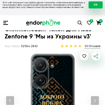
Этот сайт использует куки-файлы и другие технологии, чтобы помочь вам в навигации, а
OK
также предоставить лучший пользовательский опыт, анализировать использование
наших продуктов и услуг, повысить качество рекламных и маркетинговых активностей.
Чехлы для телефонов
Чехлы на Asus
Чехол для Asus Zenf
Силиконовый чехол для Asus
Zenfone 9 'Мы из Украины v3'
Код товара:
5250u-2842
33
Отзывов