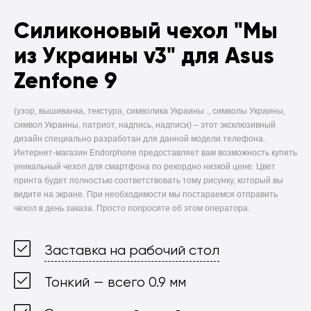
Силиконовый чехол
"Мы
из Украины v3" для Asus
Zenfone 9
(узор, вышиванка, текстура, символика Украины ., символы Украины,
символ Украины, патриот, надпись, надписи) –
этот эксклюзивный
дизайн специально разработан для данной модели телефона.
Интернет-магазин Endorphone предоставляет вам возможность купить
уникальный чехол для смартфона по рекордно низкой цене. Цвет
принта будет полностью соответствовать тому рисунку, который вы
видите на экране. При необходимости мы постараемся отправить
чехол в день заказа. Просто попросите об этом оператора.
Заставка на рабочий стол
Тонкий — всего 0.9 мм