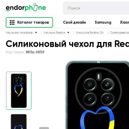
Каталог товаров
Свой дизайн
Samsung
Xiao
Чехлы для телефонов
Чехлы на Realme
Чехол для Realme 12+
Силиконовый н
Силиконовый чехол для Rea
Код товара:
885u-3650