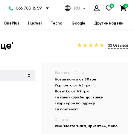
066 703 16 59
RU
OnePlus
Huawei
Tecno
Google
Другие модели
це'
33
Отзывов
Доставка 1-2 дня:
Новая почта от 80 грн
Укрпочта от 45 грн
Rozetka от 49 грн
• в пункт службы доставки
• курьером по адресу
• в почтомат
Оплата:
Visa/MasterCard, Приват24, Mono