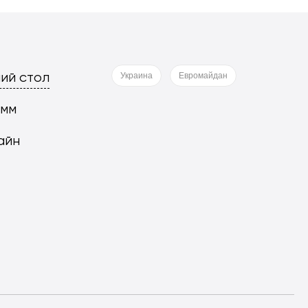
ий стол
Украина
Евромайдан
 мм
айн