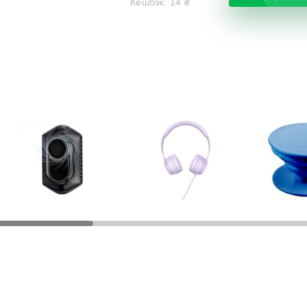
Кешбэк:
14
₴