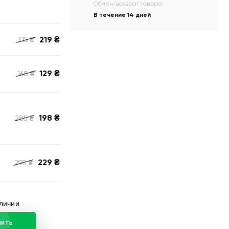
Обмен/возврат товара:
В течение 14 дней
219
₴
315
₴
129
₴
168
₴
198
₴
285
₴
229
₴
298
₴
аличии
ПИТЬ