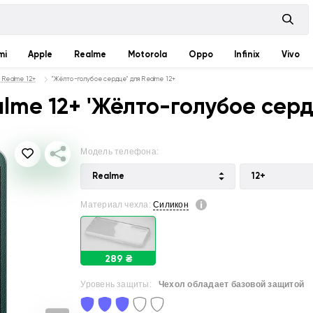
mi
Apple
Realme
Motorola
Oppo
Infinix
Vivo
а Realme 12+
"Жёлто-голубое сердце" для Realme 12+
lme 12+ 'Жёлто-голубое серд
Модель телефона:
Realme
12+
Материал чехла:
Силикон
289 ₴
Уровень защиты:
Чехол обладает базовой защитой