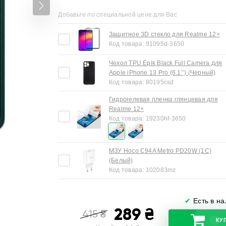
Добавьте по специальной цене для Вас
Защитное 3D стекло для Realme 12+
Код товара:
91095d-3650
Чехол TPU Epik Black Full Camera для
Apple iPhone 13 Pro (6.1’’) (Черный)
Код товара:
80195csd
Гидрогелевая пленка глянцевая для
Realme 12+
Код товара:
19230hf-3650
МЗУ Hoco C94A Metro PD20W (1C)
(Белый)
Код товара:
102083mz
✔
Есть в н
289
₴
415
₴
КУ