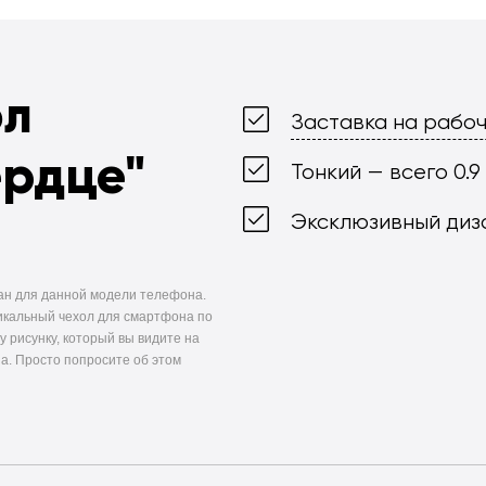
ол
Заставка на рабоч
ердце"
Тонкий — всего 0.9
Эксклюзивный диз
ан для данной модели телефона.
икальный чехол для смартфона по
у рисунку, который вы видите на
а. Просто попросите об этом