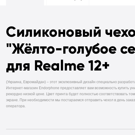
Силиконовый чех
"Жёлто-голубое с
для Realme 12+
(Украина, Евромайдан) –
этот эксклюзивный дизайн специально разработ
Интернет-магазин Endorphone предоставляет вам возможность купить ун
рекордно низкой цене. Цвет принта будет полностью соответствовать том
экране. При необходимости мы постараемся отправить чехол в день заказ
оператора.