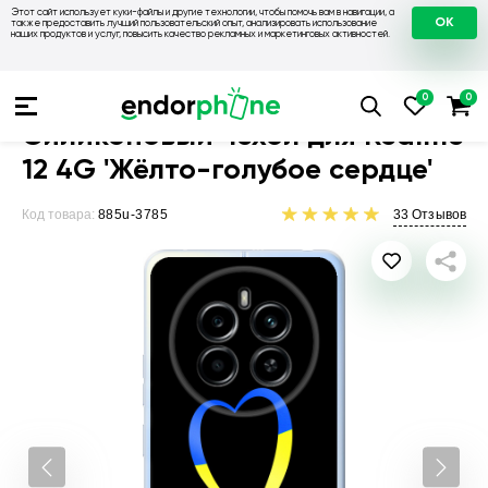
Этот сайт использует куки-файлы и другие технологии, чтобы помочь вам в навигации, а
OK
также предоставить лучший пользовательский опыт, анализировать использование
наших продуктов и услуг, повысить качество рекламных и маркетинговых активностей.
Чехлы для телефонов
Чехлы на Realme
Чехол для Realme 
Силиконовый чехол для Realme
12 4G 'Жёлто-голубое сердце'
Код товара:
885u-3785
33
Отзывов