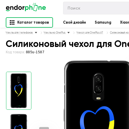
Каталог товаров
Свой дизайн
Samsung
Xiao
Чехлы для телефонов
Чехлы на OnePlus
Чехол для OnePlus 6T
Силиконовый на
Силиконовый чехол для One
Код товара:
885u-1587