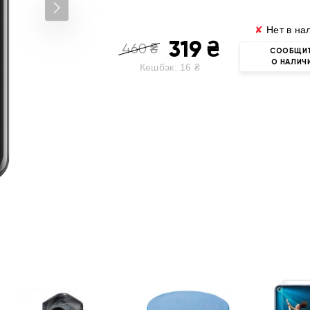
✘
Нет в на
319
₴
460
₴
СООБЩИ
О НАЛИЧ
Кешбэк:
16
₴