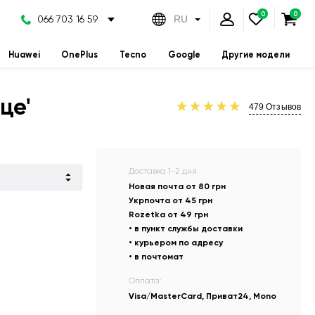
066 703 16 59
RU
Huawei
OnePlus
Tecno
Google
Другие модели
це'
479
Отзывов
Доставка 1-2 дня:
Новая почта от 80 грн
Укрпочта от 45 грн
Rozetka от 49 грн
• в пункт службы доставки
• курьером по адресу
• в почтомат
Оплата:
Visa/MasterCard, Приват24, Mono