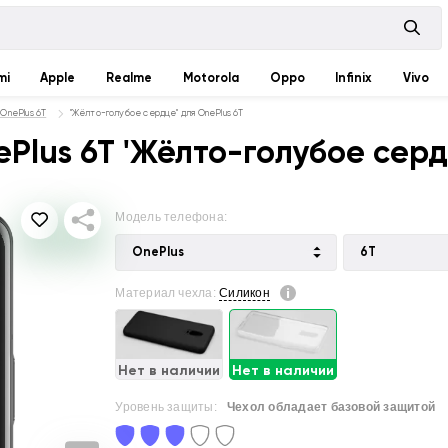
mi
Apple
Realme
Motorola
Oppo
Infinix
Vivo
 OnePlus 6T
"Жёлто-голубое сердце" для OnePlus 6T
Plus 6T 'Жёлто-голубое серд
Модель телефона:
OnePlus
6T
Материал чехла:
Силикон
Нет в наличии
Нет в наличии
Уровень защиты:
Чехол обладает базовой защитой