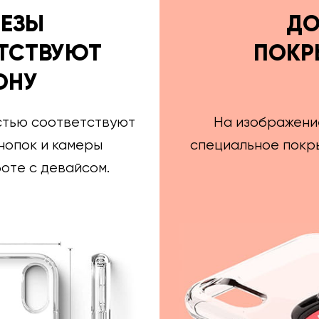
РЕЗЫ
ДО
ТСТВУЮТ
ПОКР
ОНУ
стью соответствуют
На изображени
нопок и камеры
специальное покры
оте с девайсом.