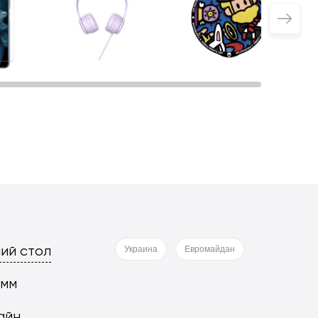
ий стол
Украина
Евромайдан
 мм
айн