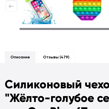
Описание
Отзывы (
479
)
Силиконовый чех
"Жёлто-голубое с