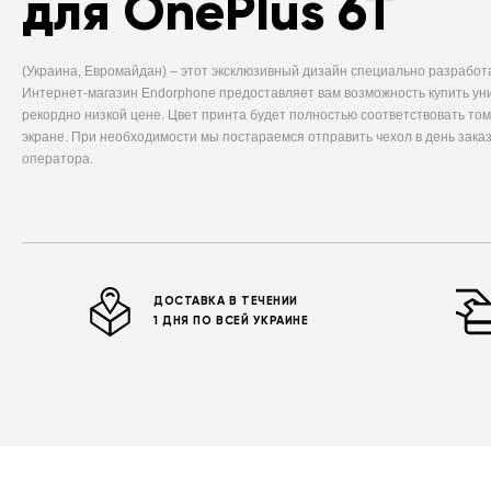
для OnePlus 6T
(Украина, Евромайдан) –
этот эксклюзивный дизайн специально разработ
Интернет-магазин Endorphone предоставляет вам возможность купить ун
рекордно низкой цене. Цвет принта будет полностью соответствовать том
экране. При необходимости мы постараемся отправить чехол в день заказ
оператора.
ДОСТАВКА В ТЕЧЕНИИ
1 ДНЯ ПО ВСЕЙ УКРАИНЕ