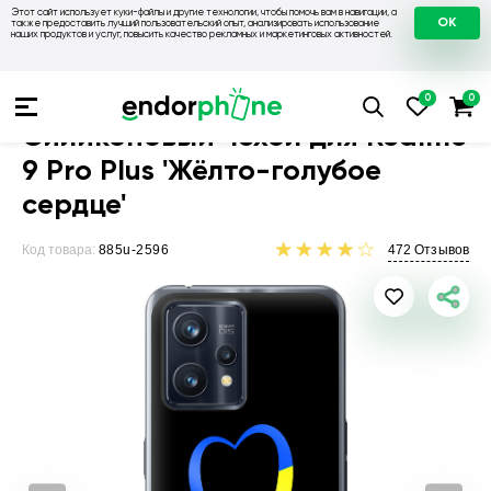
Этот сайт использует куки-файлы и другие технологии, чтобы помочь вам в навигации, а
OK
также предоставить лучший пользовательский опыт, анализировать использование
наших продуктов и услуг, повысить качество рекламных и маркетинговых активностей.
Чехлы для телефонов
Чехлы на Realme
Чехол для Realme 9
Силиконовый чехол для Realme
9 Pro Plus 'Жёлто-голубое
сердце'
Код товара:
885u-2596
472
Отзывов