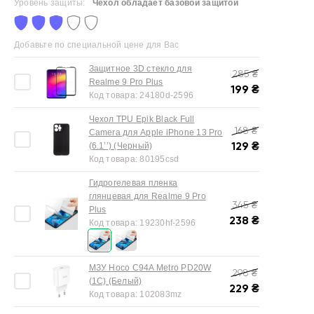
Уровень защиты:
Чехол обладает базовой защитой
Добавьте по специальной цене для Вас
Защитное 3D стекло для
285
₴
Realme 9 Pro Plus
199
₴
Код товара:
24180d-2596
Чехол TPU Epik Black Full
168
₴
Camera для Apple iPhone 13 Pro
129
₴
(6.1’’) (Черный)
Код товара:
80195csd
Гидрогелевая пленка
глянцевая для Realme 9 Pro
345
₴
Plus
238
₴
Код товара:
19230hf-2596
МЗУ Hoco C94A Metro PD20W
298
₴
(1C) (Белый)
229
₴
Код товара:
102083mz