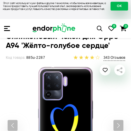
Этот сайт использует куки-файлы и другие технологии, чтобы помочь вам в навигации, а
OK
также предоставить лучший пользовательский опыт, анализировать использование
наших продуктов и услуг, повысить качество рекламных и маркетинговых активностей.
Чехлы для телефонов
Чехлы на Oppo
Чехол для Oppo A94
Силиконовый чехол для Oppo
A94 'Жёлто-голубое сердце'
Код товара:
885u-2287
343
Отзывов