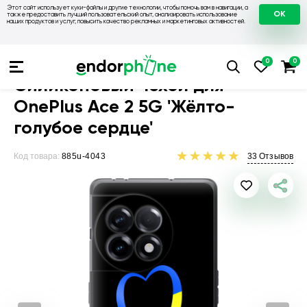
Этот сайт использует куки-файлы и другие технологии, чтобы помочь вам в навигации, а
OK
также предоставить лучший пользовательский опыт, анализировать использование
наших продуктов и услуг, повысить качество рекламных и маркетинговых активностей.
Чехлы для телефонов
Чехлы на OnePlus
Чехол для OnePlu
Силиконовый чехол для
OnePlus Ace 2 5G 'Жёлто-
голубое сердце'
Код товара:
885u-4043
33
Отзывов