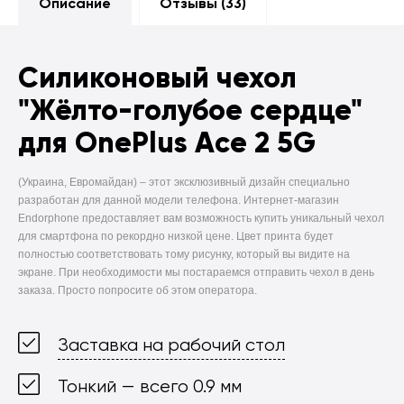
Описание
Отзывы (
33
)
Силиконовый чехол
"Жёлто-голубое сердце"
для OnePlus Ace 2 5G
(Украина, Евромайдан) –
этот эксклюзивный дизайн специально
разработан для данной модели телефона. Интернет-магазин
Endorphone предоставляет вам возможность купить уникальный чехол
для смартфона по рекордно низкой цене. Цвет принта будет
полностью соответствовать тому рисунку, который вы видите на
экране. При необходимости мы постараемся отправить чехол в день
заказа. Просто попросите об этом оператора.
Заставка на рабочий стол
Тонкий — всего 0.9 мм