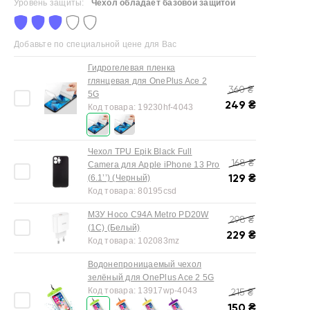
Уровень защиты:
Чехол обладает базовой защитой
Добавьте по специальной цене для Вас
Гидрогелевая пленка
глянцевая для OnePlus Ace 2
360
₴
5G
249
₴
Код товара:
19230hf-4043
Чехол TPU Epik Black Full
168
₴
Camera для Apple iPhone 13 Pro
129
₴
(6.1’’) (Черный)
Код товара:
80195csd
МЗУ Hoco C94A Metro PD20W
298
₴
(1C) (Белый)
229
₴
Код товара:
102083mz
Водонепроницаемый чехол
зелёный для OnePlus Ace 2 5G
Код товара:
13917wp-4043
215
₴
150
₴