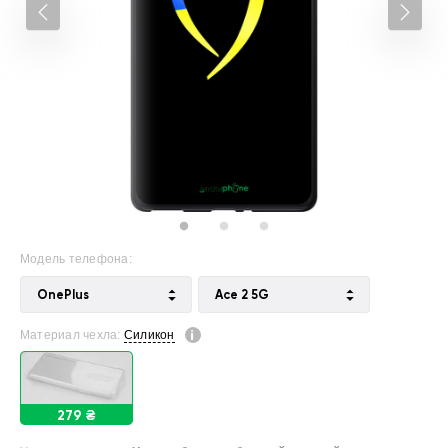
Модель телефона:
OnePlus
Ace 2 5G
Материал чехла:
Силикон
279 ₴