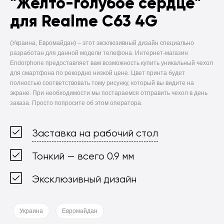
"Жёлто-голубое сердце"
для Realme C63 4G
(Украина, Евромайдан) –
этот эксклюзивный дизайн специально
разработан для данной модели телефона. Интернет-магазин
Endorphone предоставляет вам возможность купить уникальный чехол
для смартфона по рекордно низкой цене. Цвет принта будет
полностью соответствовать тому рисунку, который вы видите на
экране. При необходимости мы постараемся отправить чехол в день
заказа. Просто попросите об этом оператора.
Заставка на рабочий стол
Тонкий — всего 0.9 мм
Эксклюзивный дизайн
Украина
Евромайдан