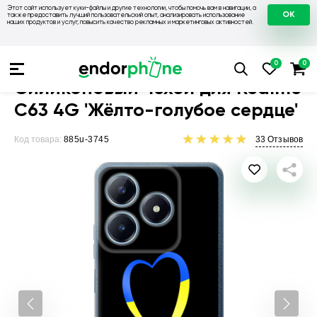
Этот сайт использует куки-файлы и другие технологии, чтобы помочь вам в навигации, а
OK
также предоставить лучший пользовательский опыт, анализировать использование
наших продуктов и услуг, повысить качество рекламных и маркетинговых активностей.
Чехлы для телефонов
Чехлы на Realme
Чехол для Realme
Силиконовый чехол для Realme
C63 4G 'Жёлто-голубое сердце'
Код товара:
885u-3745
33
Отзывов