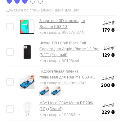
Добавьте по специальной цене для Вас
Защитное 3D стекло для
260
₴
Realme C63 4G
179
₴
Код товара:
99967d-3745
Чехол TPU Epik Black Full
168
₴
Camera для Apple iPhone 13 Pro
129
₴
(6.1’’) (Черный)
Код товара:
80195csd
Гидрогелевая пленка
глянцевая для Realme C63 4G
300
₴
Код товара:
19230hf-3745
208
₴
МЗУ Hoco C94A Metro PD20W
298
₴
(1C) (Белый)
229
₴
Код товара:
102083mz