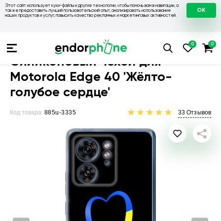
Этот сайт использует куки-файлы и другие технологии, чтобы помочь вам в навигации, а
OK
также предоставить лучший пользовательский опыт, анализировать использование
наших продуктов и услуг, повысить качество рекламных и маркетинговых активностей.
Чехлы для телефонов
Чехлы на Motorola
Чехол для Motoro
Силиконовый чехол для
Motorola Edge 40 'Жёлто-
голубое сердце'
Код товара:
885u-3335
33
Отзывов