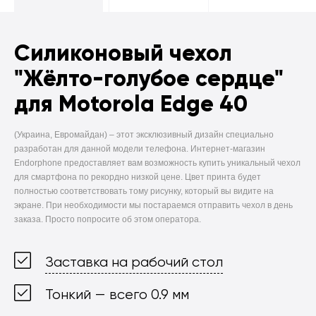
Силиконовый чехол
"Жёлто-голубое сердце"
для Motorola Edge 40
(Украина, Евромайдан) –
этот эксклюзивный дизайн специально
разработан для данной модели телефона. Интернет-магазин
Endorphone предоставляет вам возможность купить уникальный чехол
для смартфона по рекордно низкой цене. Цвет принта будет
полностью соответствовать тому рисунку, который вы видите на
экране. При необходимости мы постараемся отправить чехол в день
заказа. Просто попросите об этом оператора.
Заставка на рабочий стол
Тонкий — всего 0.9 мм