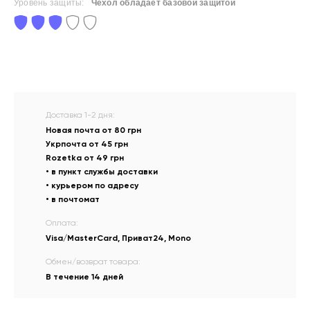
Уровень защиты:
Чехол обладает базовой защитой
Доставка 1-2 дня:
Новая почта от 80 грн
Укрпочта от 45 грн
Rozetka от 49 грн
• в пункт службы доставки
• курьером по адресу
• в почтомат
Оплата:
Visa/MasterCard, Приват24, Mono
Обмен/возврат товара:
В течение 14 дней