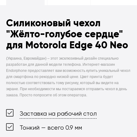
Силиконовый чехол
"Жёлто-голубое сердце"
для Motorola Edge 40 Neo
(Украина, Евромайдан) –
этот эксклюзивный дизайн специально
разработан для данной модели телефона. Интернет-магазин
Endorphone предоставляет вам возможность купить уникальный чехол
для смартфона по рекордно низкой цене. Цвет принта будет
полностью соответствовать тому рисунку, который вы видите на
экране. При необходимости мы постараемся отправить чехол в день
заказа. Просто попросите об этом оператора.
Заставка на рабочий стол
Тонкий — всего 0.9 мм