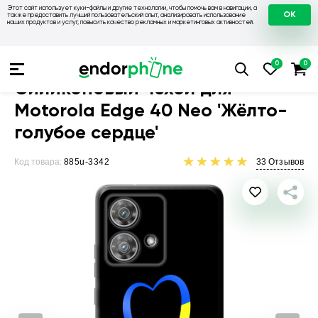
Этот сайт использует куки-файлы и другие технологии, чтобы помочь вам в навигации, а
OK
также предоставить лучший пользовательский опыт, анализировать использование
наших продуктов и услуг, повысить качество рекламных и маркетинговых активностей.
Чехлы для телефонов
Чехлы на Motorola
Чехол для Motoro
Силиконовый чехол для
Motorola Edge 40 Neo 'Жёлто-
голубое сердце'
Код товара:
885u-3342
33
Отзывов