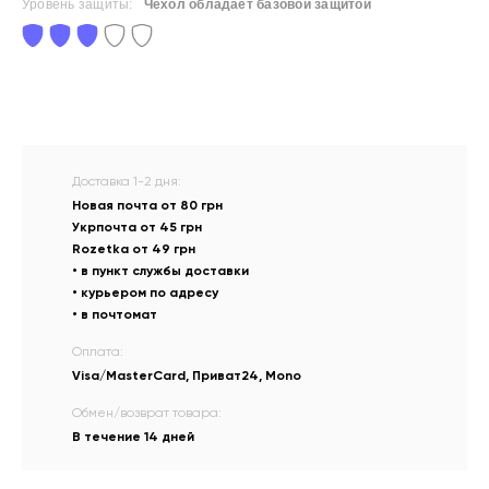
Уровень защиты:
Чехол обладает базовой защитой
Доставка 1-2 дня:
Новая почта от 80 грн
Укрпочта от 45 грн
Rozetka от 49 грн
• в пункт службы доставки
• курьером по адресу
• в почтомат
Оплата:
Visa/MasterCard, Приват24, Mono
Обмен/возврат товара:
В течение 14 дней