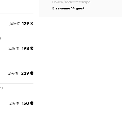
Обмен/возврат товара:
В течение 14 дней
129
₴
168
₴
G
198
₴
285
₴
229
₴
298
₴
ля
150
₴
215
₴