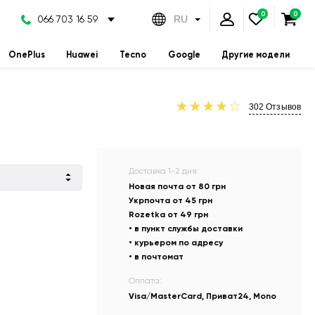
066 703 16 59
RU
OnePlus
Huawei
Tecno
Google
Другие модели
302
Отзывов
Доставка 1-2 дня:
Новая почта от 80 грн
Укрпочта от 45 грн
Rozetka от 49 грн
• в пункт службы доставки
• курьером по адресу
• в почтомат
Оплата:
Visa/MasterCard, Приват24, Mono