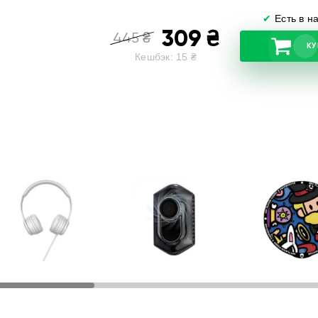
✔
Есть в н
309
₴
445
₴
КУ
Кешбэк:
15
₴