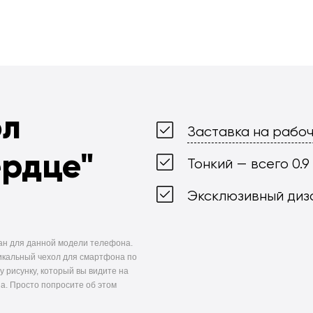
ол
Заставка на рабоч
ердце"
Тонкий — всего 0.9
Эксклюзивный диз
ан для данной модели телефона.
икальный чехол для смартфона по
у рисунку, который вы видите на
а. Просто попросите об этом