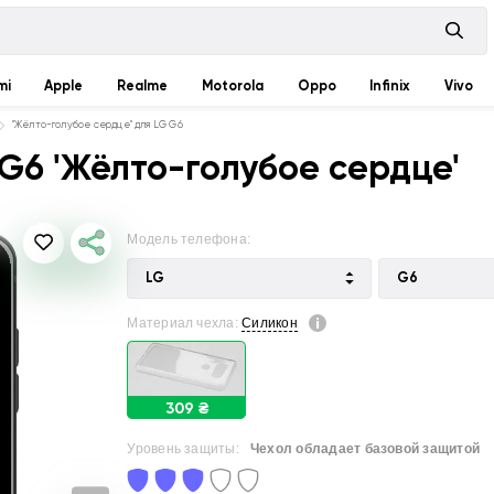
mi
Apple
Realme
Motorola
Oppo
Infinix
Vivo
"Жёлто-голубое сердце" для LG G6
G6 'Жёлто-голубое сердце'
Модель телефона:
LG
G6
Материал чехла:
Силикон
309 ₴
Уровень защиты:
Чехол обладает базовой защитой