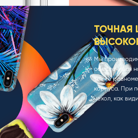
ТОЧНАЯ 
ВЫСОКОК
Мы производим
обеспечивая н
также равноме
корпуса. При п
чехол, как вид