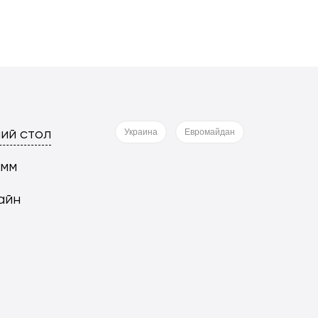
ий стол
Украина
Евромайдан
 мм
айн