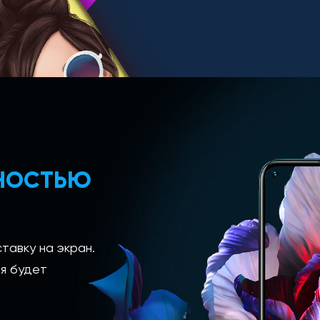
ЛНОСТЬЮ
тавку на экран.
я будет