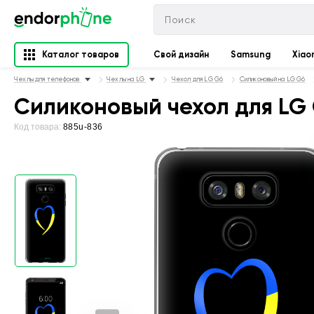
Каталог товаров
Свой дизайн
Samsung
Xiao
Чехлы для телефонов
Чехлы на LG
Чехол для LG G6
Силиконовый на LG G6
Силиконовый чехол для LG 
Код товара:
885u-836