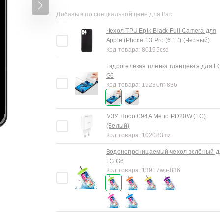
Добавьте по специальной цене для Вас
Чехол TPU Epik Black Full Camera для
Apple iPhone 13 Pro (6.1’’) (Черный)
Код товара:
80195csd
Гидрогелевая пленка глянцевая для L
G6
Код товара:
19230hf-836
МЗУ Hoco C94A Metro PD20W (1C)
(Белый)
Код товара:
102083mz
Водонепроницаемый чехол зелёный д
LG G6
Код товара:
13917wp-836