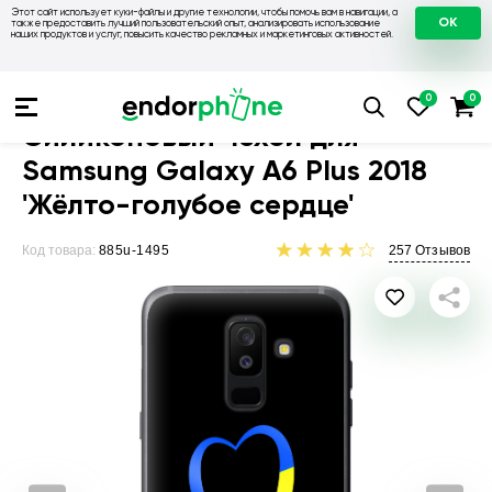
Этот сайт использует куки-файлы и другие технологии, чтобы помочь вам в навигации, а
OK
также предоставить лучший пользовательский опыт, анализировать использование
наших продуктов и услуг, повысить качество рекламных и маркетинговых активностей.
Чехлы для телефонов
Чехлы на Samsung
Чехол для Samsu
Силиконовый чехол для
Samsung Galaxy A6 Plus 2018
'Жёлто-голубое сердце'
Код товара:
885u-1495
257
Отзывов