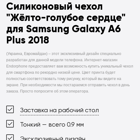
Силиконовый чехол
"Жёлто-голубое сердце"
для Samsung Galaxy A6
Plus 2018
(Украина, Евромайдан) –
этот эксклюзивный дизайн специально
разработан для данной модели телефона. Интернет-магазин
Endorphone предоставляет вам возможность купить уникальный чехол
для смартфона по рекордно низкой цене. Цвет принта будет
полностью соответствовать тому рисунку, который вы видите на
экране. При необходимости мы постараемся отправить чехол в день
заказа. Просто попросите об этом оператора.
Заставка на рабочий стол
Тонкий — всего 0.9 мм
Эксклюзивный дизайн