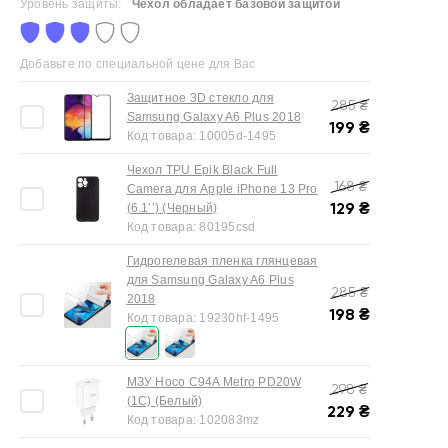
Уровень защиты:
Чехол обладает базовой защитой
Добавьте по специальной цене для Вас
Защитное 3D стекло для
285
₴
Samsung Galaxy A6 Plus 2018
199
₴
Код товара:
10005d-1495
Чехол TPU Epik Black Full
168
₴
Camera для Apple iPhone 13 Pro
129
₴
(6.1’’) (Черный)
Код товара:
80195csd
Гидрогелевая пленка глянцевая
для Samsung Galaxy A6 Plus
285
₴
2018
198
₴
Код товара:
19230hf-1495
МЗУ Hoco C94A Metro PD20W
298
₴
(1C) (Белый)
229
₴
Код товара:
102083mz