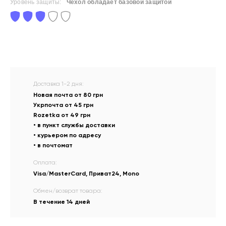
Уровень защиты:
Чехол обладает базовой защитой
Доставка 1-2 дня:
Новая почта от 80 грн
Укрпочта от 45 грн
Rozetka от 49 грн
• в пункт службы доставки
• курьером по адресу
• в почтомат
Оплата:
Visa/MasterCard, Приват24, Mono
Обмен/возврат товара:
В течение 14 дней