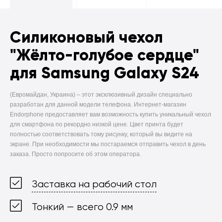
Силиконовый чехол
"Жёлто-голубое сердце"
для Samsung Galaxy S24
(Евромайдан, Украина) –
этот эксклюзивный дизайн специально
разработан для данной модели телефона. Интернет-магазин
Endorphone предоставляет вам возможность купить уникальный чехол
для смартфона по рекордно низкой цене. Цвет принта будет
полностью соответствовать тому рисунку, который вы видите на
экране. При необходимости мы постараемся отправить чехол в день
заказа. Просто попросите об этом оператора.
Заставка на рабочий стол
Тонкий — всего 0.9 мм