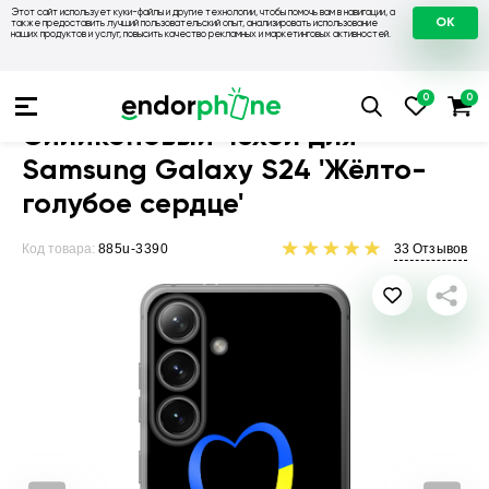
Этот сайт использует куки-файлы и другие технологии, чтобы помочь вам в навигации, а
OK
также предоставить лучший пользовательский опыт, анализировать использование
наших продуктов и услуг, повысить качество рекламных и маркетинговых активностей.
Чехлы для телефонов
Чехлы на Samsung
Чехол для Sams
Силиконовый чехол для
Samsung Galaxy S24 'Жёлто-
голубое сердце'
Код товара:
885u-3390
33
Отзывов