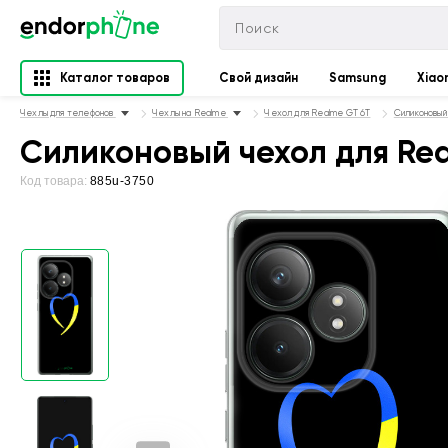
Каталог товаров
Свой дизайн
Samsung
Xiao
Чехлы для телефонов
Чехлы на Realme
Чехол для Realme GT 6T
Силиконовый
Силиконовый чехол для Rea
Код товара:
885u-3750