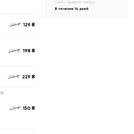
Обмен/возврат товара:
В течение 14 дней
129
₴
168
₴
198
₴
285
₴
229
₴
298
₴
ля
150
₴
215
₴