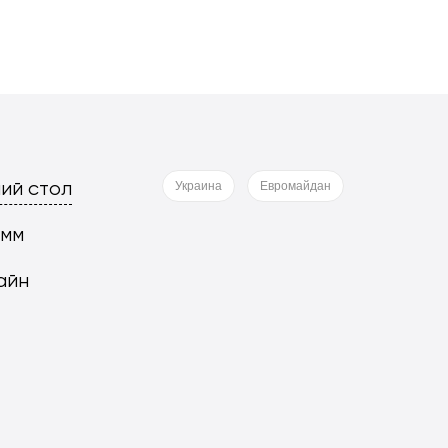
ий стол
Украина
Евромайдан
 мм
айн