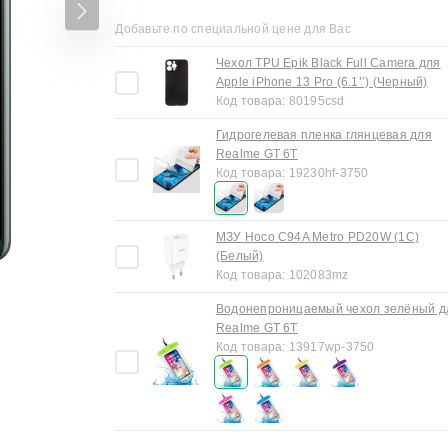
Добавьте по специальной цене для Вас
Чехол TPU Epik Black Full Camera для
Apple iPhone 13 Pro (6.1’’) (Черный)
Код товара:
80195csd
Гидрогелевая пленка глянцевая для
Realme GT 6T
Код товара:
19230hf-3750
МЗУ Hoco C94A Metro PD20W (1C)
(Белый)
Код товара:
102083mz
Водонепроницаемый чехол зелёный д
Realme GT 6T
Код товара:
13917wp-3750