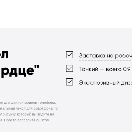
ол
Заставка на рабоч
ердце"
Тонкий — всего 0.9
Эксклюзивный диз
ан для данной модели телефона.
икальный чехол для смартфона по
у рисунку, который вы видите на
а. Просто попросите об этом