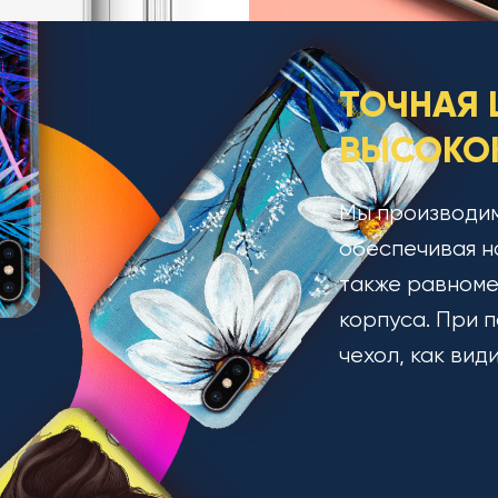
ТОЧНАЯ 
ВЫСОКОК
Мы производим
обеспечивая н
также равноме
корпуса. При п
чехол, как вид