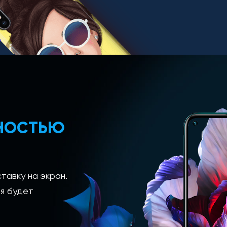
ЛНОСТЬЮ
тавку на экран.
я будет