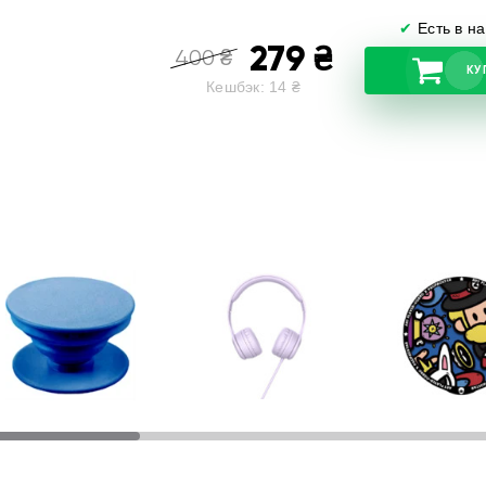
✔
Есть в н
279
₴
400
₴
КУ
Кешбэк:
14
₴