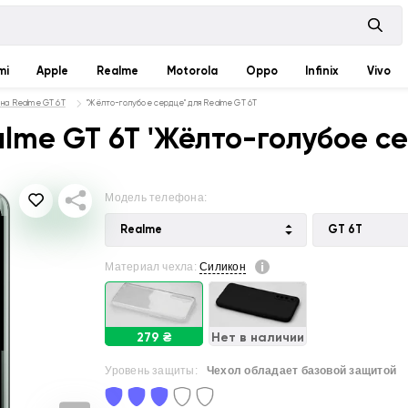
mi
Apple
Realme
Motorola
Oppo
Infinix
Vivo
 на Realme GT 6T
"Жёлто-голубое сердце" для Realme GT 6T
lme GT 6T 'Жёлто-голубое се
Модель телефона:
Realme
GT 6T
Материал чехла:
Силикон
279 ₴
Нет в наличии
Уровень защиты:
Чехол обладает базовой защитой