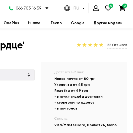
066 703 16 59
RU
OnePlus
Huawei
Tecno
Google
Другие модели
рдце'
33
Отзывов
Доставка 1-2 дня:
Новая почта от 80 грн
Укрпочта от 45 грн
Rozetka от 49 грн
• в пункт службы доставки
• курьером по адресу
• в почтомат
Оплата:
Visa/MasterCard, Приват24, Mono