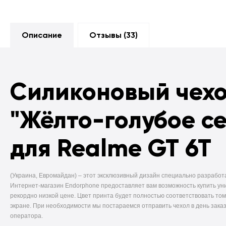
Описание
Отзывы (
33
)
Силиконовый чех
"Жёлто-голубое с
для Realme GT 6T
(Украина, Евромайдан) –
этот эксклюзивный дизайн специально разработ
Интернет-магазин Endorphone предоставляет вам возможность купить ун
рекордно низкой цене. Цвет принта будет полностью соответствовать том
экране. При необходимости мы постараемся отправить чехол в день заказ
оператора.