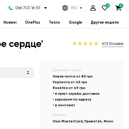
066 703 16 59
RU
Huawei
OnePlus
Tecno
Google
Другие модели
е сердце'
473
Отзывов
Доставка 1-2 дня:
Новая почта от 80 грн
Укрпочта от 45 грн
Rozetka от 49 грн
• в пункт службы доставки
• курьером по адресу
• в почтомат
Оплата:
Visa/MasterCard, Приват24, Mono