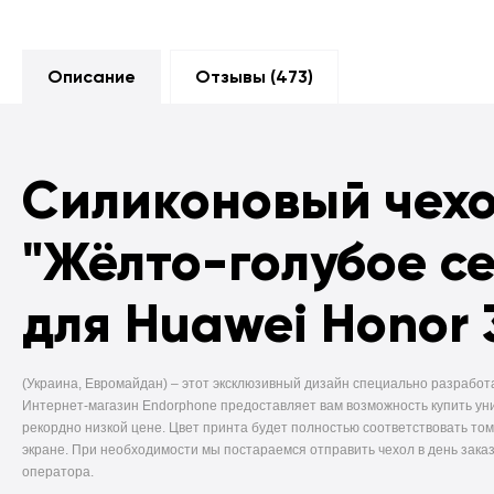
Описание
Отзывы (
473
)
Силиконовый чех
"Жёлто-голубое с
для Huawei Honor 
(Украина, Евромайдан) –
этот эксклюзивный дизайн специально разработ
Интернет-магазин Endorphone предоставляет вам возможность купить ун
рекордно низкой цене. Цвет принта будет полностью соответствовать том
экране. При необходимости мы постараемся отправить чехол в день заказ
оператора.