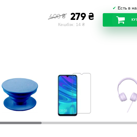
✔
Есть в н
279
₴
400
₴
КУ
Кешбэк:
14
₴