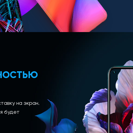
ЛНОСТЬЮ
тавку на экран.
я будет