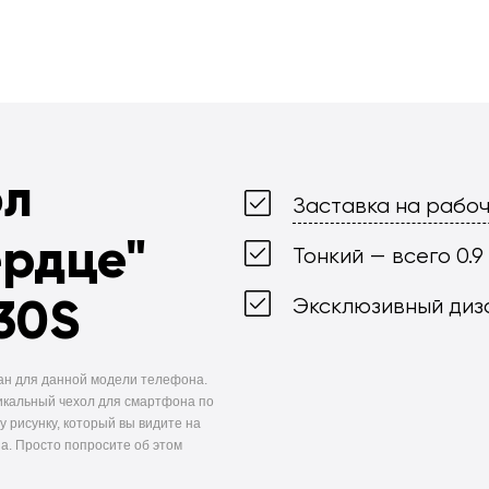
ол
Заставка на рабоч
ердце"
Тонкий — всего 0.9
30S
Эксклюзивный диз
ан для данной модели телефона.
икальный чехол для смартфона по
у рисунку, который вы видите на
а. Просто попросите об этом