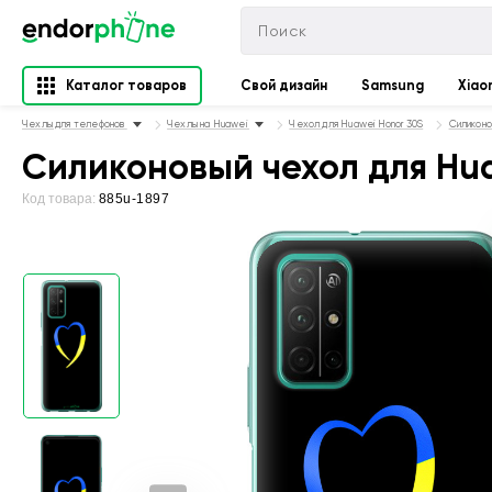
Каталог товаров
Свой дизайн
Samsung
Xiao
Чехлы для телефонов
Чехлы на Huawei
Чехол для Huawei Honor 30S
Силиконо
Силиконовый чехол для Hua
Код товара:
885u-1897