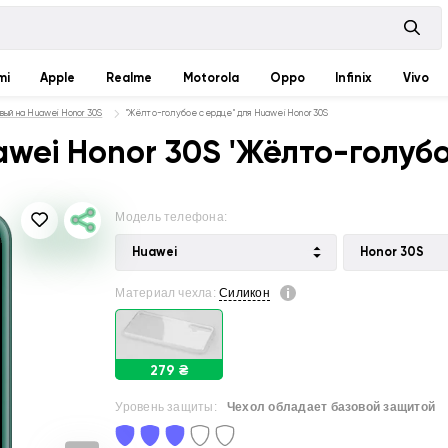
mi
Apple
Realme
Motorola
Oppo
Infinix
Vivo
вый на Huawei Honor 30S
"Жёлто-голубое сердце" для Huawei Honor 30S
wei Honor 30S 'Жёлто-голубо
Модель телефона:
Huawei
Honor 30S
Материал чехла:
Силикон
279 ₴
Уровень защиты:
Чехол обладает базовой защитой