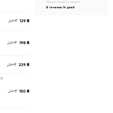
Обмен/возврат товара:
В течение 14 дней
129
₴
168
₴
198
₴
285
₴
229
₴
298
₴
ля
150
₴
215
₴