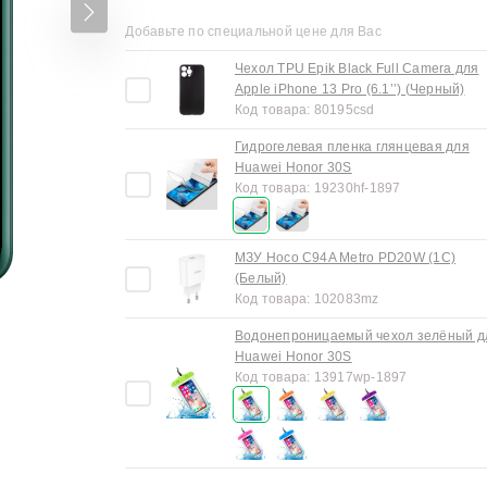
Добавьте по специальной цене для Вас
Чехол TPU Epik Black Full Camera для
Apple iPhone 13 Pro (6.1’’) (Черный)
Код товара:
80195csd
Гидрогелевая пленка глянцевая для
Huawei Honor 30S
Код товара:
19230hf-1897
МЗУ Hoco C94A Metro PD20W (1C)
(Белый)
Код товара:
102083mz
Водонепроницаемый чехол зелёный д
Huawei Honor 30S
Код товара:
13917wp-1897