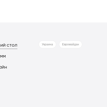
ий стол
Украина
Евромайдан
 мм
айн