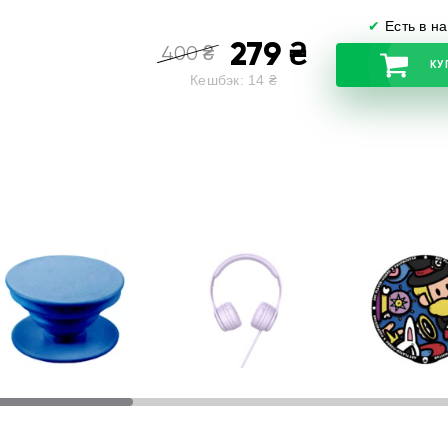
✔
Есть в н
279
₴
400
₴
КУ
Кешбэк:
14
₴