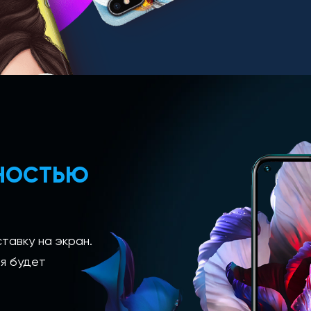
ЛНОСТЬЮ
тавку на экран.
я будет