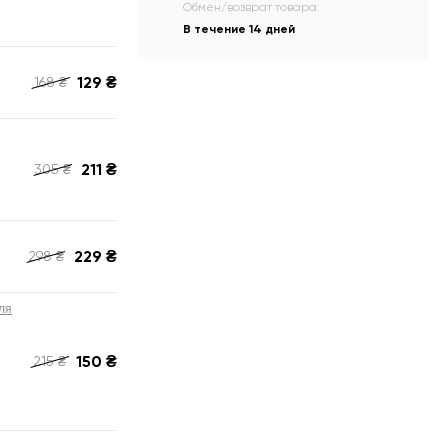
Обмен/возврат товара:
В течение 14 дней
129
₴
168
₴
211
₴
305
₴
229
₴
298
₴
ля
150
₴
215
₴