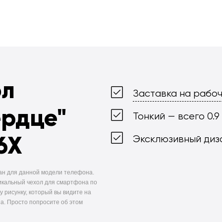
ол
Заставка на рабоч
ердце"
Тонкий — всего 0.9
6X
Эксклюзивный диз
ан для данной модели телефона.
икальный чехол для смартфона по
у рисунку, который вы видите на
а. Просто попросите об этом