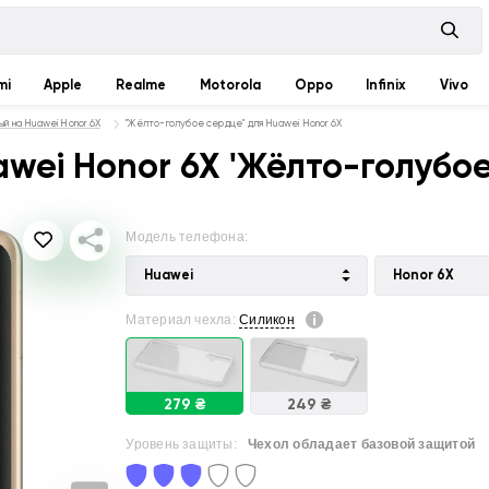
mi
Apple
Realme
Motorola
Oppo
Infinix
Vivo
ый на Huawei Honor 6X
"Жёлто-голубое сердце" для Huawei Honor 6X
wei Honor 6X 'Жёлто-голубое
Модель телефона:
Huawei
Honor 6X
Материал чехла:
Силикон
279 ₴
249 ₴
Уровень защиты:
Чехол обладает базовой защитой