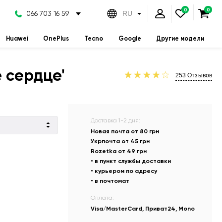
066 703 16 59
RU
Huawei
OnePlus
Tecno
Google
Другие модели
 сердце'
253
Отзывов
Доставка 1-2 дня:
Новая почта от 80 грн
Укрпочта от 45 грн
Rozetka от 49 грн
• в пункт службы доставки
• курьером по адресу
• в почтомат
Оплата:
Visa/MasterCard, Приват24, Mono