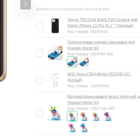
Добавьте по специальной цене для Вас
Чехол TPU Epik Black Full Camera для
Apple iPhone 13 Pro (6.1’’) (Черный)
Код товара:
80195csd
Гидрогелевая пленка глянцевая для
Huawei Honor 6X
Код товара:
19230hf-460
МЗУ Hoco C94A Metro PD20W (1C)
(Белый)
Код товара:
102083mz
Водонепроницаемый чехол зелёный д
Huawei Honor 6X
Код товара:
13917wp-460