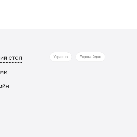
ий стол
Украина
Евромайдан
 мм
айн