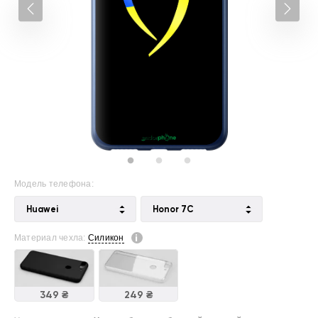
Модель телефона:
Huawei
Honor 7C
Материал чехла:
Силикон
349 ₴
249 ₴