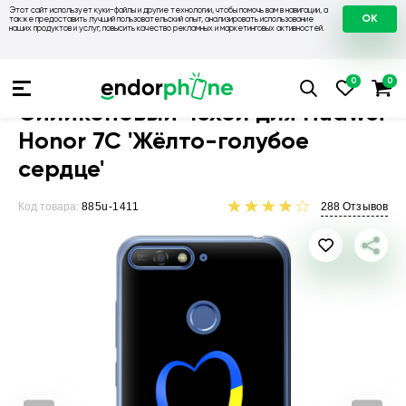
Этот сайт использует куки-файлы и другие технологии, чтобы помочь вам в навигации, а
OK
также предоставить лучший пользовательский опыт, анализировать использование
наших продуктов и услуг, повысить качество рекламных и маркетинговых активностей.
Чехлы для телефонов
Чехлы на Huawei
Чехол для Huawei
Силиконовый чехол для Huawei
Honor 7C 'Жёлто-голубое
сердце'
Код товара:
885u-1411
288
Отзывов