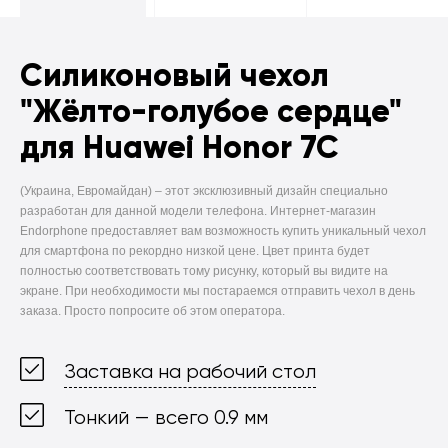
Силиконовый чехол
"Жёлто-голубое сердце"
для Huawei Honor 7C
(Украина, Евромайдан) –
этот эксклюзивный дизайн специально
разработан для данной модели телефона. Интернет-магазин
Endorphone предоставляет вам возможность купить уникальный чехол
для смартфона по рекордно низкой цене. Цвет принта будет
полностью соответствовать тому рисунку, который вы видите на
экране. При необходимости мы постараемся отправить чехол в день
заказа. Просто попросите об этом оператора.
Заставка на рабочий стол
Тонкий — всего 0.9 мм