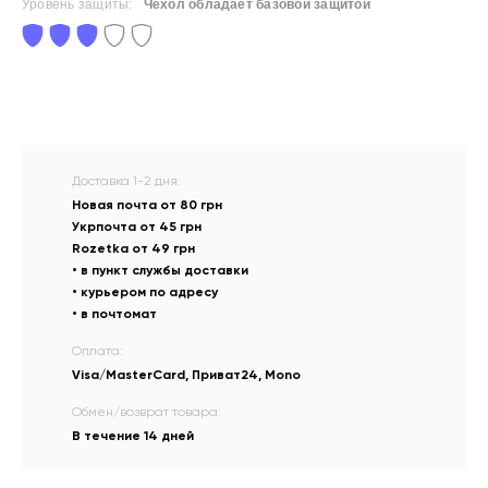
Уровень защиты:
Чехол обладает базовой защитой
Доставка 1-2 дня:
Новая почта от 80 грн
Укрпочта от 45 грн
Rozetka от 49 грн
• в пункт службы доставки
• курьером по адресу
• в почтомат
Оплата:
Visa/MasterCard, Приват24, Mono
Обмен/возврат товара:
В течение 14 дней