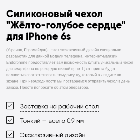
Силиконовый чехол
"Жёлто-голубое сердце"
для iPhone 6s
(Украина, Евромайдан) –
этот эксклюзивный дизайн специально
разработан для данной модели телефона. Интернет-магазин
Endorphone предоставляет вам возможность купить уникальный чехол
для смартфона по рекордно низкой цене. Цвет принта будет
полностью соответствовать тому рисунку, который вы видите на
экране. При необходимости мы постараемся отправить чехол в день
заказа. Просто попросите об этом оператора.
Заставка на рабочий стол
Тонкий — всего 0.9 мм
Эксклюзивный дизайн