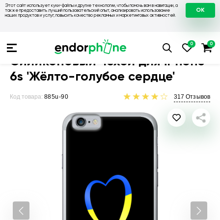
Этот сайт использует куки-файлы и другие технологии, чтобы помочь вам в навигации, а
OK
также предоставить лучший пользовательский опыт, анализировать использование
наших продуктов и услуг, повысить качество рекламных и маркетинговых активностей.
Чехлы для телефонов
Чехлы на Apple
Чехол для iPhone 6s
Силиконовый чехол для iPhone
6s 'Жёлто-голубое сердце'
Код товара:
885u-90
317
Отзывов