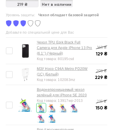
Нет в наличии
219 ₴
Уровень защиты:
Чехол обладает базовой защитой
Добавьте по специальной цене для Вас
Чехол TPU Epik Black Full
168
₴
Camera для Apple iPhone 13 Pro
129
₴
(6.1’’) (Черный)
Код товара:
80195csd
МЗУ Hoco C94A Metro PD20W
298
₴
(1C) (Белый)
229
₴
Код товара:
102083mz
Водонепроницаемый чехол
зелёный для iPhone SE 2020
Код товара:
13917wp-2013
215
₴
150
₴
Pop it восьмиугольник