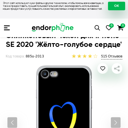
Этот сайт использует куки-файлы и другие технологии, чтобы помочь вам в навигации, а
OK
также предоставить лучший пользовательский опыт, анализировать использование
наших продуктов и услуг, повысить качество рекламных и маркетинговых активностей.
Чехлы для телефонов
Чехлы на Apple
Чехол для iPhone S
Силиконовый чехол для iPhone
SE 2020 'Жёлто-голубое сердце'
Код товара:
885u-2013
515
Отзывов