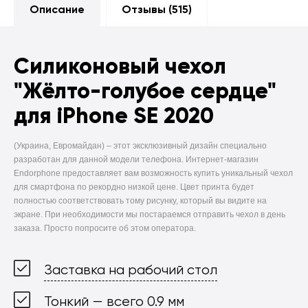
Описание
Отзывы (
515
)
Силиконовый чехол
"Жёлто-голубое сердце"
для iPhone SE 2020
(Украина, Евромайдан) –
этот эксклюзивный дизайн специально
разработан для данной модели телефона. Интернет-магазин
Endorphone предоставляет вам возможность купить уникальный чехол
для смартфона по рекордно низкой цене. Цвет принта будет
полностью соответствовать тому рисунку, который вы видите на
экране. При необходимости мы постараемся отправить чехол в день
заказа. Просто попросите об этом оператора.
Заставка на рабочий стол
Тонкий — всего 0.9 мм