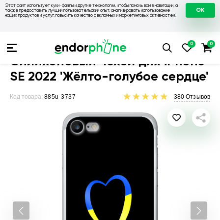
Этот сайт использует куки-файлы и другие технологии, чтобы помочь вам в навигации, а
OK
также предоставить лучший пользовательский опыт, анализировать использование
наших продуктов и услуг, повысить качество рекламных и маркетинговых активностей.
Чехлы для телефонов
Чехлы на Apple
Чехол для iPhone S
Силиконовый чехол для iPhone
SE 2022 'Жёлто-голубое сердце'
Код товара:
885u-3737
380
Отзывов