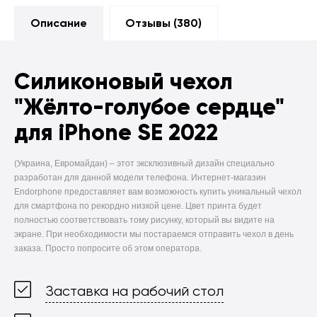
Описание
Отзывы (
380
)
Силиконовый чехол
"Жёлто-голубое сердце"
для iPhone SE 2022
(Украина, Евромайдан) –
этот эксклюзивный дизайн специально
разработан для данной модели телефона. Интернет-магазин
Endorphone предоставляет вам возможность купить уникальный чехол
для смартфона по рекордно низкой цене. Цвет принта будет
полностью соответствовать тому рисунку, который вы видите на
экране. При необходимости мы постараемся отправить чехол в день
заказа. Просто попросите об этом оператора.
Заставка на рабочий стол