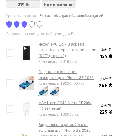
Нет в наличии
219 ₴
Уровень защиты:
Чехол обладает базовой защитой
Добавьте по специальной цене для Вас
Чехол TPU Epik Black Full
168
₴
Camera для Apple iPhone 13 Pro
129
₴
(6.1’’) (Черный)
Код товара:
80195csd
Гидрогелевая пленка
глянцевая для iPhone SE 2022
355
₴
Код товара:
19230hf-3737
248
₴
МЗУ Hoco C94A Metro PD20W
298
₴
(1C) (Белый)
229
₴
Код товара:
102083mz
Водонепроницаемый чехол
зелёный для iPhone SE 2022