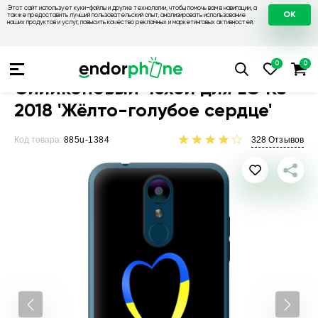
Этот сайт использует куки-файлы и другие технологии, чтобы помочь вам в навигации, а
OK
также предоставить лучший пользовательский опыт, анализировать использование
наших продуктов и услуг, повысить качество рекламных и маркетинговых активностей.
Чехлы для телефонов
Чехлы на LG
Чехол для LG K8 2018
Силиконовый чехол для LG K8
2018 'Жёлто-голубое сердце'
Код товара:
885u-1384
328
Отзывов