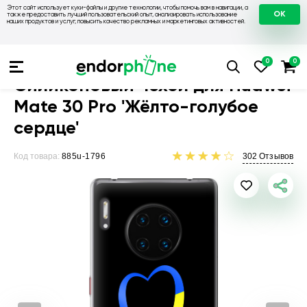
Этот сайт использует куки-файлы и другие технологии, чтобы помочь вам в навигации, а
OK
также предоставить лучший пользовательский опыт, анализировать использование
наших продуктов и услуг, повысить качество рекламных и маркетинговых активностей.
Чехлы для телефонов
Чехлы на Huawei
Чехол для Huawei
Силиконовый чехол для Huawei
Mate 30 Pro 'Жёлто-голубое
сердце'
Код товара:
885u-1796
302
Отзывов