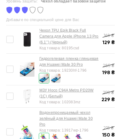
Уровень защиты:
Чехол обладает базовой защитой
Добавьте по специальной цене для Вас
Чехол TPU Epik Black Full
168
₴
Camera для Apple iPhone 13 Pro
129
₴
(6.1’’) (Черный)
Код товара:
80195csd
Гидрогелевая пленка глянцевая
для Huawei Mate 30 Pro
285
₴
Код товара:
19230hf-1796
198
₴
МЗУ Hoco C94A Metro PD20W
298
₴
(1C) (Белый)
229
₴
Код товара:
102083mz
Водонепроницаемый чехол
зелёный для Huawei Mate 30
Pro
215
₴
Код товара:
13917wp-1796
150
₴