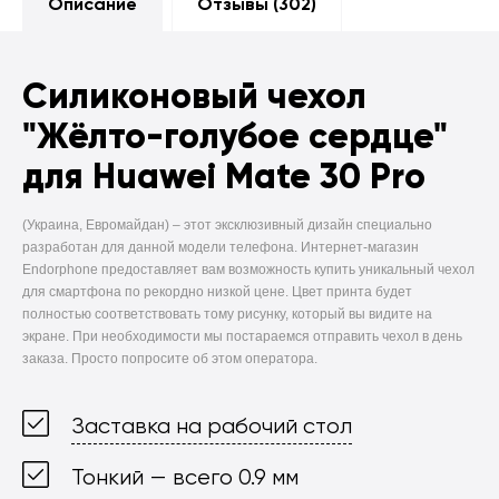
Описание
Отзывы (
302
)
Силиконовый чехол
"Жёлто-голубое сердце"
для Huawei Mate 30 Pro
(Украина, Евромайдан) –
этот эксклюзивный дизайн специально
разработан для данной модели телефона. Интернет-магазин
Endorphone предоставляет вам возможность купить уникальный чехол
для смартфона по рекордно низкой цене. Цвет принта будет
полностью соответствовать тому рисунку, который вы видите на
экране. При необходимости мы постараемся отправить чехол в день
заказа. Просто попросите об этом оператора.
Заставка на рабочий стол
Тонкий — всего 0.9 мм