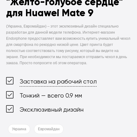
"Жёлто-голубое сердце"
для Huawei Mate 9
(Украина, Евромайдан) –
этот эксклюзивный дизайн специально
разработан для данной модели телефона. Интернет-магазин
Endorphone предоставляет вам возможность купить уникальный чехол
для смартфона по рекордно низкой цене. Цвет принта будет
полностью соответствовать тому рисунку, который вы видите на
экране. При необходимости мы постараемся отправить чехол в день
заказа. Просто попросите об этом оператора.
Заставка на рабочий стол
Тонкий — всего 0.9 мм
Эксклюзивный дизайн
Украина
Евромайдан