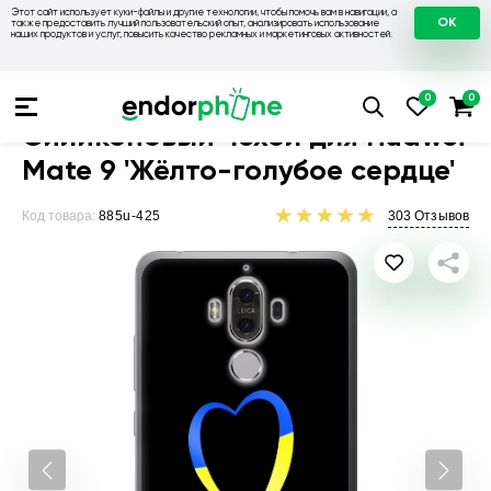
Этот сайт использует куки-файлы и другие технологии, чтобы помочь вам в навигации, а
OK
также предоставить лучший пользовательский опыт, анализировать использование
наших продуктов и услуг, повысить качество рекламных и маркетинговых активностей.
Чехлы для телефонов
Чехлы на Huawei
Чехол для Huawei
Силиконовый чехол для Huawei
Mate 9 'Жёлто-голубое сердце'
Код товара:
885u-425
303
Отзывов