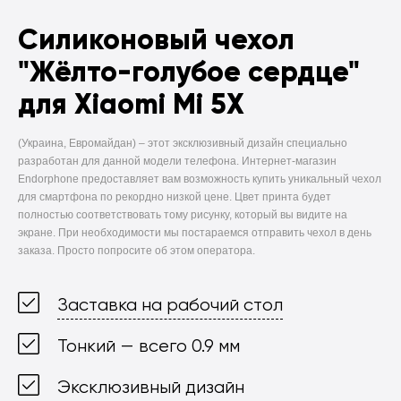
Силиконовый чехол
"Жёлто-голубое сердце"
для Xiaomi Mi 5X
(Украина, Евромайдан) –
этот эксклюзивный дизайн специально
разработан для данной модели телефона. Интернет-магазин
Endorphone предоставляет вам возможность купить уникальный чехол
для смартфона по рекордно низкой цене. Цвет принта будет
полностью соответствовать тому рисунку, который вы видите на
экране. При необходимости мы постараемся отправить чехол в день
заказа. Просто попросите об этом оператора.
Заставка на рабочий стол
Тонкий — всего 0.9 мм
Эксклюзивный дизайн