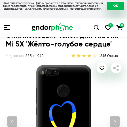
Этот сайт использует куки-файлы и другие технологии, чтобы помочь вам в навигации, а
OK
также предоставить лучший пользовательский опыт, анализировать использование
наших продуктов и услуг, повысить качество рекламных и маркетинговых активностей.
Чехлы для телефонов
Чехлы на Xiaomi
Чехол для Xiaomi Mi
Силиконовый чехол для Xiaomi
Mi 5X 'Жёлто-голубое сердце'
Код товара:
885u-1042
345
Отзывов