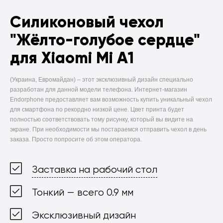
Силиконовый чехол
"Жёлто-голубое сердце"
для Xiaomi Mi A1
(Украина, Евромайдан) –
этот эксклюзивный дизайн специально
разработан для данной модели телефона. Интернет-магазин
Endorphone предоставляет вам возможность купить уникальный чехол
для смартфона по рекордно низкой цене. Цвет принта будет
полностью соответствовать тому рисунку, который вы видите на
экране. При необходимости мы постараемся отправить чехол в день
заказа. Просто попросите об этом оператора.
Заставка на рабочий стол
Тонкий — всего 0.9 мм
Эксклюзивный дизайн