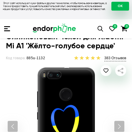
Этот сайт использует куки-файлы и другие технологии, чтобы помочь вам в навигации, а
OK
также предоставить лучший пользовательский опыт, анализировать использование
наших продуктов и услуг, повысить качество рекламных и маркетинговых активностей.
Чехлы для телефонов
Чехлы на Xiaomi
Чехол для Xiaomi Mi
Силиконовый чехол для Xiaomi
Mi A1 'Жёлто-голубое сердце'
Код товара:
885u-1132
383
Отзывов