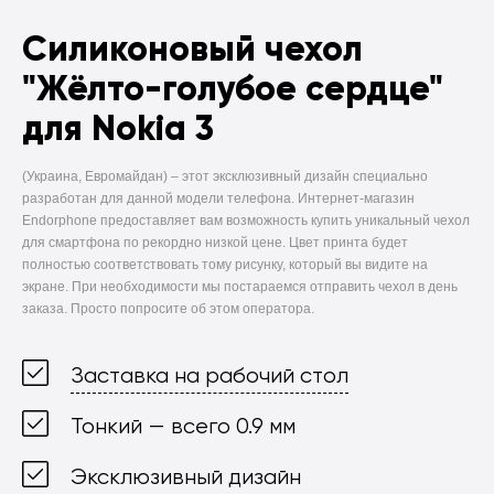
Силиконовый чехол
"Жёлто-голубое сердце"
для Nokia 3
(Украина, Евромайдан) –
этот эксклюзивный дизайн специально
разработан для данной модели телефона. Интернет-магазин
Endorphone предоставляет вам возможность купить уникальный чехол
для смартфона по рекордно низкой цене. Цвет принта будет
полностью соответствовать тому рисунку, который вы видите на
экране. При необходимости мы постараемся отправить чехол в день
заказа. Просто попросите об этом оператора.
Заставка на рабочий стол
Тонкий — всего 0.9 мм
Эксклюзивный дизайн