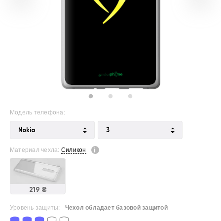
Модель телефона:
Nokia
3
Материал чехла:
Силикон
219 ₴
Уровень защиты:
Чехол обладает базовой защитой