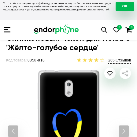
Этот сайт использует куки-файлы и другие технологии, чтобы помочь вам в навигации, а
OK
также предоставить лучший пользовательский опыт, анализировать использование
наших продуктов и услуг, повысить качество рекламных и маркетинговых активностей.
Чехлы для телефонов
Чехлы на Nokia
Чехол для Nokia 3
Силиконовый чехол для Nokia 3
'Жёлто-голубое сердце'
Код товара:
885u-818
265
Отзывов