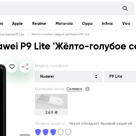
mi
Apple
Realme
Motorola
Oppo
Infinix
Vivo
 на Huawei P9 Lite
"Жёлто-голубое сердце" для Huawei P9 Lite
ei P9 Lite 'Жёлто-голубое с
Модель телефона:
Huawei
P9 Lite
Материал чехла:
Силикон
249 ₴
Уровень защиты:
Чехол обладает базовой защитой