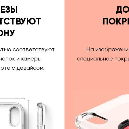
РЕЗЫ
ДО
ТСТВУЮТ
ПОКР
ОНУ
стью соответствуют
На изображени
нопок и камеры
специальное покры
оте с девайсом.