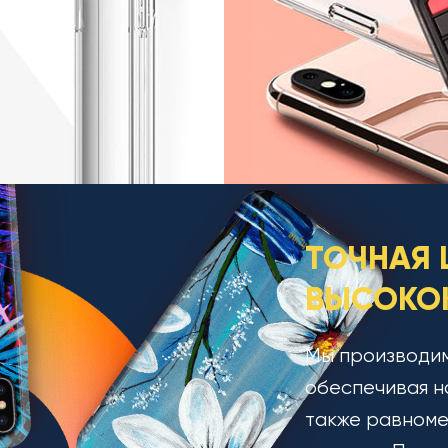
ТОЧНАЯ 
ВЫСОКОК
Мы производим
обеспечивая н
также равноме