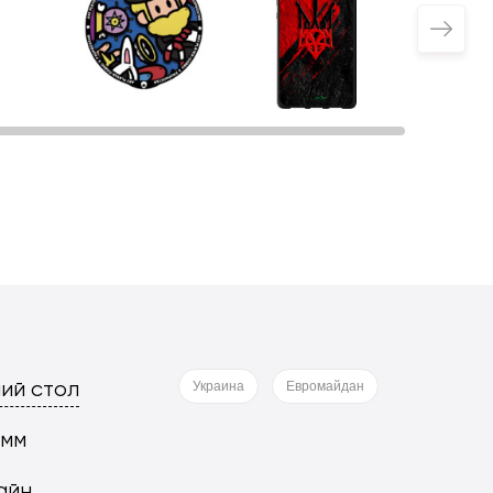
ий стол
Украина
Евромайдан
 мм
айн