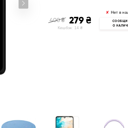
✘
Нет в на
279
₴
400
₴
СООБЩИ
О НАЛИЧ
Кешбэк:
14
₴