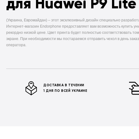
для Huawei P9 Lite
(Украина, Евромайдан) –
этот эксклюзивный дизайн специально разработ
Интернет-магазин Endorphone предоставляет вам возможность купить ун
рекордно низкой цене. Цвет принта будет полностью соответствовать том
экране. При необходимости мы постараемся отправить чехол в день заказ
оператора.
ДОСТАВКА В ТЕЧЕНИИ
1 ДНЯ ПО ВСЕЙ УКРАИНЕ