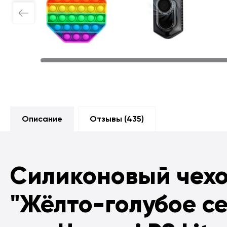
Описание
Отзывы (
435
)
Силиконовый чех
"Жёлто-голубое с