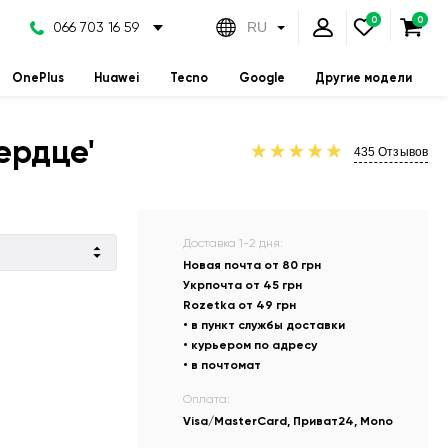
066 703 16 59
RU
OnePlus
Huawei
Tecno
Google
Другие модели
ердце'
435
Отзывов
Доставка 1-2 дня:
Новая почта от 80 грн
Укрпочта от 45 грн
Rozetka от 49 грн
• в пункт службы доставки
• курьером по адресу
• в почтомат
Оплата:
Visa/MasterCard, Приват24, Mono