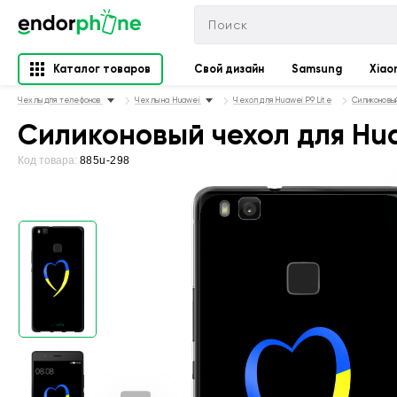
Каталог товаров
Свой дизайн
Samsung
Xiao
Чехлы для телефонов
Чехлы на Huawei
Чехол для Huawei P9 Lite
Силиконовый
Силиконовый чехол для Huaw
Код товара:
885u-298