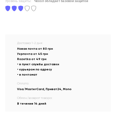
Уровень защиты:
Чехол обладает базовой защитой
Доставка 1-2 дня:
Новая почта от 80 грн
Укрпочта от 45 грн
Rozetka от 49 грн
• в пункт службы доставки
• курьером по адресу
• в почтомат
Оплата:
Visa/MasterCard, Приват24, Mono
Обмен/возврат товара:
В течение 14 дней