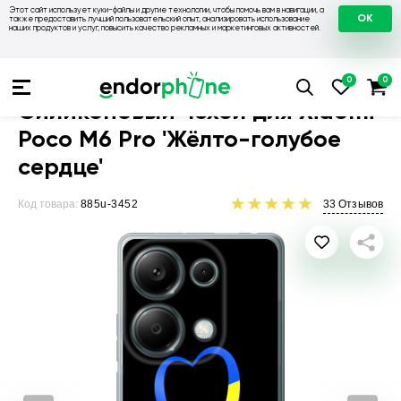
Этот сайт использует куки-файлы и другие технологии, чтобы помочь вам в навигации, а
OK
также предоставить лучший пользовательский опыт, анализировать использование
наших продуктов и услуг, повысить качество рекламных и маркетинговых активностей.
Чехлы для телефонов
Чехлы на Xiaomi
Чехол для Xiaomi P
Силиконовый чехол для Xiaomi
Poco M6 Pro 'Жёлто-голубое
сердце'
Код товара:
885u-3452
33
Отзывов