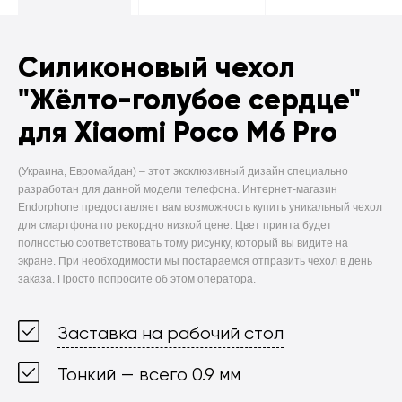
Силиконовый чехол
"Жёлто-голубое сердце"
для Xiaomi Poco M6 Pro
(Украина, Евромайдан) –
этот эксклюзивный дизайн специально
разработан для данной модели телефона. Интернет-магазин
Endorphone предоставляет вам возможность купить уникальный чехол
для смартфона по рекордно низкой цене. Цвет принта будет
полностью соответствовать тому рисунку, который вы видите на
экране. При необходимости мы постараемся отправить чехол в день
заказа. Просто попросите об этом оператора.
Заставка на рабочий стол
Тонкий — всего 0.9 мм