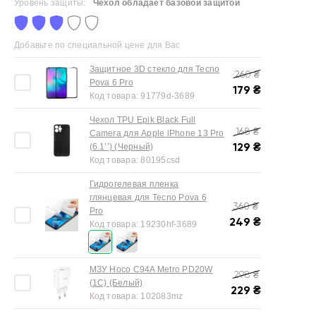
Уровень защиты:
Чехол обладает базовой защитой
Добавьте по специальной цене для Вас
Защитное 3D стекло для Tecno
260
₴
Pova 6 Pro
179
₴
Код товара:
91779d-3689
Чехол TPU Epik Black Full
168
₴
Camera для Apple iPhone 13 Pro
129
₴
(6.1’’) (Черный)
Код товара:
80195csd
Гидрогелевая пленка
глянцевая для Tecno Pova 6
360
₴
Pro
249
₴
Код товара:
19230hf-3689
МЗУ Hoco C94A Metro PD20W
298
₴
(1C) (Белый)
229
₴
Код товара:
102083mz