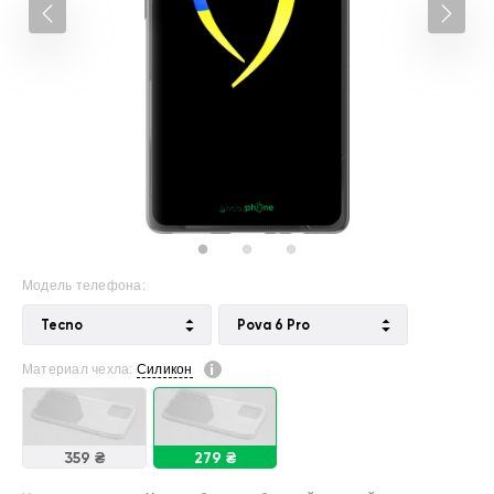
Модель телефона:
Tecno
Pova 6 Pro
Материал чехла:
Силикон
359 ₴
279 ₴