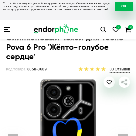
Этот сайт использует куки-файлы и другие технологии, чтобы помочь вам в навигации, а
OK
также предоставить лучший пользовательский опыт, анализировать использование
наших продуктов и услуг, повысить качество рекламных и маркетинговых активностей.
Чехлы для телефонов
Чехлы на Tecno
Чехол для Tecno Pov
Силиконовый чехол для Tecno
Pova 6 Pro 'Жёлто-голубое
сердце'
Код товара:
885u-3689
33
Отзывов