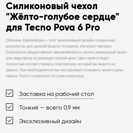
Силиконовый чехол
"Жёлто-голубое сердце"
для Tecno Pova 6 Pro
(Украина, Евромайдан) –
этот эксклюзивный дизайн специально
разработан для данной модели телефона. Интернет-магазин
Endorphone предоставляет вам возможность купить уникальный чехол
для смартфона по рекордно низкой цене. Цвет принта будет
полностью соответствовать тому рисунку, который вы видите на
экране. При необходимости мы постараемся отправить чехол в день
заказа. Просто попросите об этом оператора.
Заставка на рабочий стол
Тонкий — всего 0.9 мм
Эксклюзивный дизайн