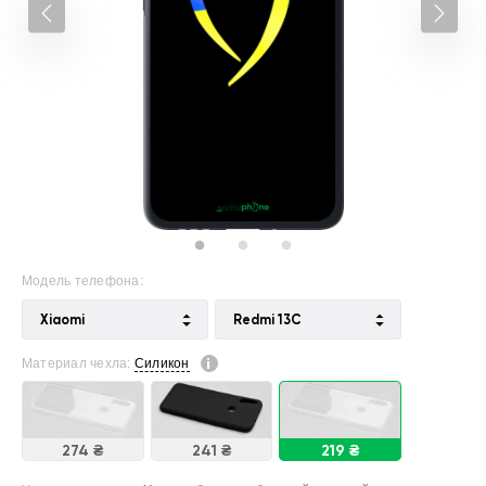
Модель телефона:
Xiaomi
Redmi 13C
Материал чехла:
Силикон
274 ₴
241 ₴
219 ₴