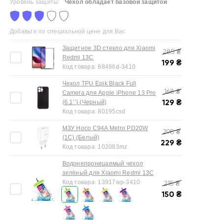
Уровень защиты:
Чехол обладает базовой защитой
Добавьте по специальной цене для Вас
Защитное 3D стекло для Xiaomi
285
₴
Redmi 13C
199
₴
Код товара:
88496d-3410
Чехол TPU Epik Black Full
168
₴
Camera для Apple iPhone 13 Pro
129
₴
(6.1’’) (Черный)
Код товара:
80195csd
МЗУ Hoco C94A Metro PD20W
298
₴
(1C) (Белый)
229
₴
Код товара:
102083mz
Водонепроницаемый чехол
зелёный для Xiaomi Redmi 13C
Код товара:
13917wp-3410
215
₴
150
₴