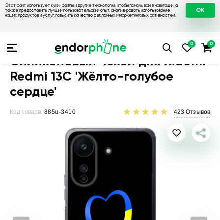
Этот сайт использует куки-файлы и другие технологии, чтобы помочь вам в навигации, а
OK
также предоставить лучший пользовательский опыт, анализировать использование
наших продуктов и услуг, повысить качество рекламных и маркетинговых активностей.
Чехлы для телефонов
Чехлы на Xiaomi
Чехол для Xiaomi R
Силиконовый чехол для Xiaomi
Redmi 13C 'Жёлто-голубое
сердце'
Код товара:
885u-3410
423
Отзывов