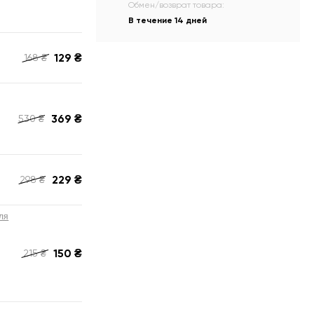
Обмен/возврат товара:
В течение 14 дней
129
₴
168
₴
369
₴
530
₴
229
₴
298
₴
ля
150
₴
215
₴