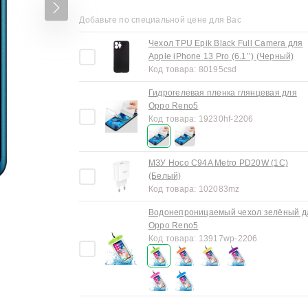
Добавьте по специальной цене для Вас
Чехол TPU Epik Black Full Camera для
Apple iPhone 13 Pro (6.1’’) (Черный)
Код товара:
80195csd
Гидрогелевая пленка глянцевая для
Oppo Reno5
Код товара:
19230hf-2206
МЗУ Hoco C94A Metro PD20W (1C)
(Белый)
Код товара:
102083mz
Водонепроницаемый чехол зелёный д
Oppo Reno5
Код товара:
13917wp-2206