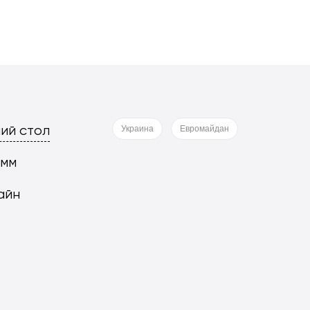
ий стол
Украина
Евромайдан
 мм
айн