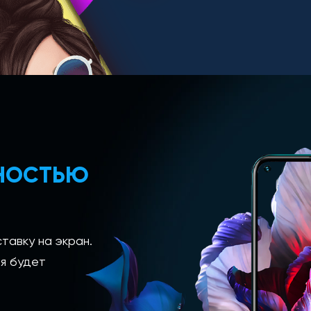
ЛНОСТЬЮ
тавку на экран.
я будет