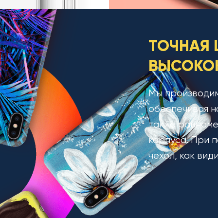
ТОЧНАЯ 
ВЫСОКОК
Мы производим
обеспечивая н
также равноме
корпуса. При п
чехол, как вид