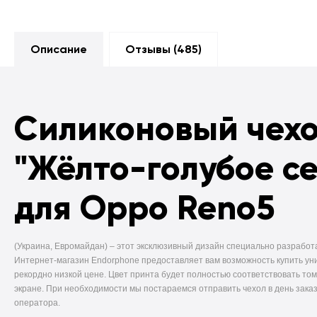
Описание
Отзывы (
485
)
Силиконовый чех
"Жёлто-голубое с
для Oppo Reno5
(Украина, Евромайдан) –
этот эксклюзивный дизайн специально разработ
Интернет-магазин Endorphone предоставляет вам возможность купить ун
рекордно низкой цене. Цвет принта будет полностью соответствовать том
экране. При необходимости мы постараемся отправить чехол в день заказ
оператора.