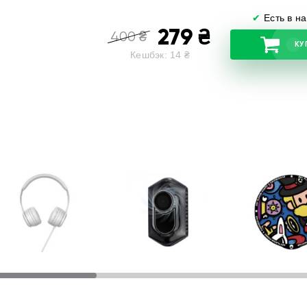
✔
Есть в н
279
₴
400
₴
КУ
Кешбэк:
14
₴