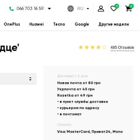
066 703 16 59
RU
OnePlus
Huawei
Tecno
Google
Другие модели
дце'
485
Отзывов
Доставка 1-2 дня:
Новая почта от 80 грн
Укрпочта от 45 грн
Rozetka от 49 грн
• в пункт службы доставки
• курьером по адресу
• в почтомат
Оплата:
Visa/MasterCard, Приват24, Mono