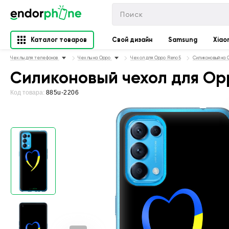
Каталог товаров
Свой дизайн
Samsung
Xiao
Чехлы для телефонов
Чехлы на Oppo
Чехол для Oppo Reno5
Силиконовый на
Силиконовый чехол для Opp
Код товара:
885u-2206