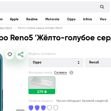
mi
Apple
Realme
Motorola
Oppo
Infinix
Vivo
 Oppo Reno5
"Жёлто-голубое сердце" для Oppo Reno5
o Reno5 'Жёлто-голубое сер
Модель телефона:
Oppo
Reno5
Материал чехла:
Силикон
279 ₴
Уровень защиты:
Чехол обладает базовой защитой