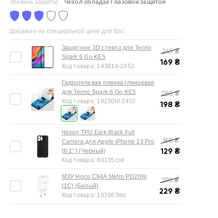
Уровень защиты:
Чехол обладает базовой защитой
Добавьте по специальной цене для Вас
Защитное 3D стекло для Tecno
245
₴
Spark 6 Go KE5
169
₴
Код товара:
14381d-2452
Гидрогелевая пленка глянцевая
для Tecno Spark 6 Go KE5
285
₴
Код товара:
19230hf-2452
198
₴
Чехол TPU Epik Black Full
168
₴
Camera для Apple iPhone 13 Pro
129
₴
(6.1’’) (Черный)
Код товара:
80195csd
МЗУ Hoco C94A Metro PD20W
298
₴
(1C) (Белый)
229
₴
Код товара:
102083mz