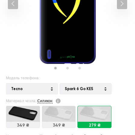
Модель телефона:
Tecno
Spark 6 Go KE5
Материал чехла:
Силикон
349 ₴
349 ₴
279 ₴