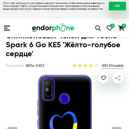
Этот сайт использует куки-файлы и другие технологии, чтобы помочь вам в навигации, а
OK
также предоставить лучший пользовательский опыт, анализировать использование
наших продуктов и услуг, повысить качество рекламных и маркетинговых активностей.
Чехлы для телефонов
Чехлы на Tecno
Чехол для Tecno Spa
Силиконовый чехол для Tecno
Spark 6 Go KE5 'Жёлто-голубое
сердце'
Код товара:
885u-2452
493
Отзывов