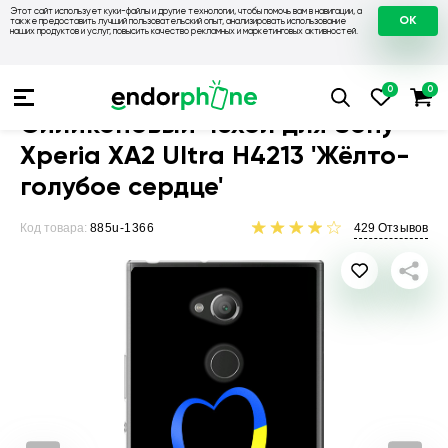
Этот сайт использует куки-файлы и другие технологии, чтобы помочь вам в навигации, а
OK
также предоставить лучший пользовательский опыт, анализировать использование
наших продуктов и услуг, повысить качество рекламных и маркетинговых активностей.
Чехлы для телефонов
Чехлы на Sony
Чехол для Sony Xperi
Силиконовый чехол для Sony
Xperia XA2 Ultra H4213 'Жёлто-
голубое сердце'
Код товара:
885u-1366
429
Отзывов