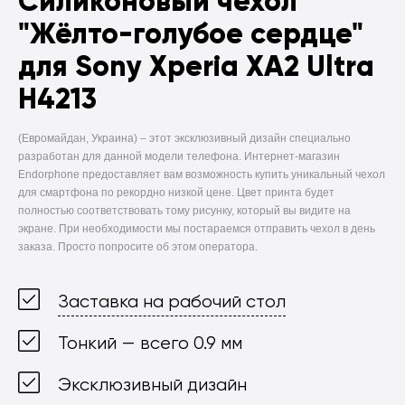
Силиконовый чехол
"Жёлто-голубое сердце"
для Sony Xperia XA2 Ultra
H4213
(Евромайдан, Украина) –
этот эксклюзивный дизайн специально
разработан для данной модели телефона. Интернет-магазин
Endorphone предоставляет вам возможность купить уникальный чехол
для смартфона по рекордно низкой цене. Цвет принта будет
полностью соответствовать тому рисунку, который вы видите на
экране. При необходимости мы постараемся отправить чехол в день
заказа. Просто попросите об этом оператора.
Заставка на рабочий стол
Тонкий — всего 0.9 мм
Эксклюзивный дизайн