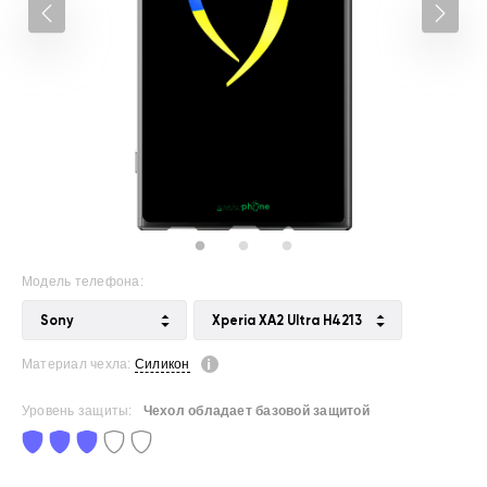
Модель телефона:
Sony
Xperia XA2 Ultra H4213
Материал чехла:
Силикон
Уровень защиты:
Чехол обладает базовой защитой