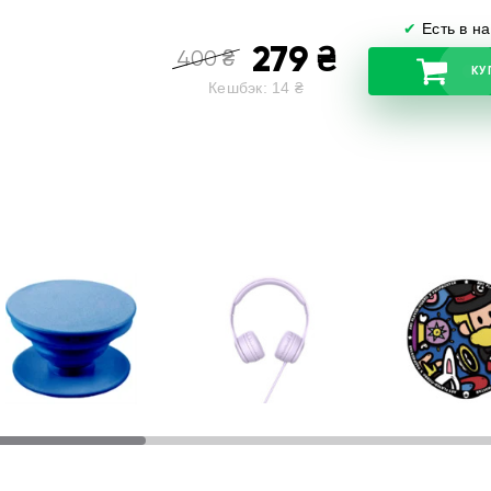
✔
Есть в н
279
₴
400
₴
КУ
Кешбэк:
14
₴