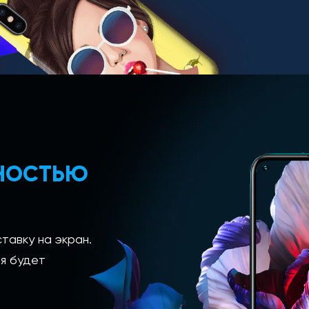
ЛНОСТЬЮ
тавку на экран.
я будет