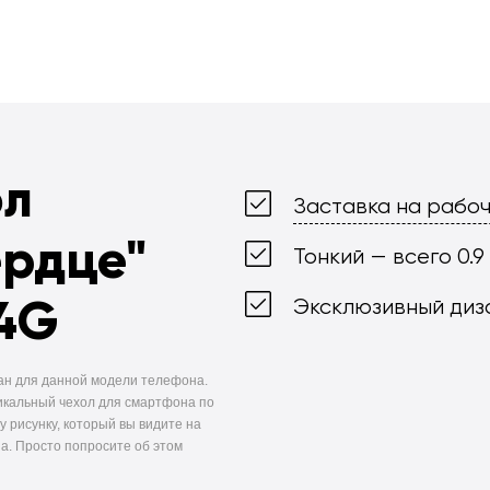
ол
Заставка на рабоч
ердце"
Тонкий — всего 0.9
 4G
Эксклюзивный диз
ан для данной модели телефона.
икальный чехол для смартфона по
у рисунку, который вы видите на
а. Просто попросите об этом