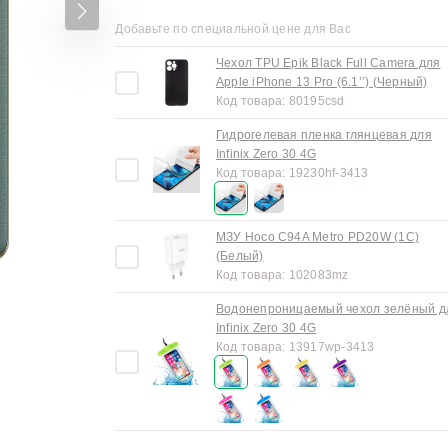
Добавьте по специальной цене для Вас
Чехол TPU Epik Black Full Camera для
Apple iPhone 13 Pro (6.1’’) (Черный)
Код товара:
80195csd
Гидрогелевая пленка глянцевая для
Infinix Zero 30 4G
Код товара:
19230hf-3413
МЗУ Hoco C94A Metro PD20W (1C)
(Белый)
Код товара:
102083mz
Водонепроницаемый чехол зелёный д
Infinix Zero 30 4G
Код товара:
13917wp-3413