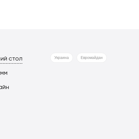
ий стол
Украина
Евромайдан
 мм
айн