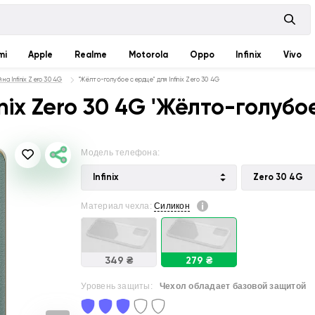
mi
Apple
Realme
Motorola
Oppo
Infinix
Vivo
на Infinix Zero 30 4G
"Жёлто-голубое сердце" для Infinix Zero 30 4G
nix Zero 30 4G 'Жёлто-голубо
Модель телефона:
Infinix
Zero 30 4G
Материал чехла:
Силикон
349 ₴
279 ₴
Уровень защиты:
Чехол обладает базовой защитой