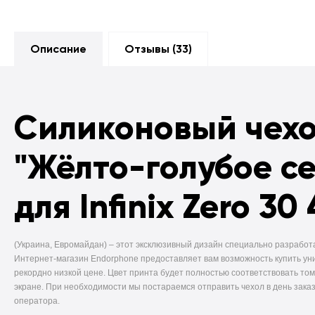
Описание
Отзывы (
33
)
Силиконовый чех
"Жёлто-голубое с
для Infinix Zero 30
(Украина, Евромайдан) –
этот эксклюзивный дизайн специально разработ
Интернет-магазин Endorphone предоставляет вам возможность купить ун
рекордно низкой цене. Цвет принта будет полностью соответствовать том
экране. При необходимости мы постараемся отправить чехол в день заказ
оператора.