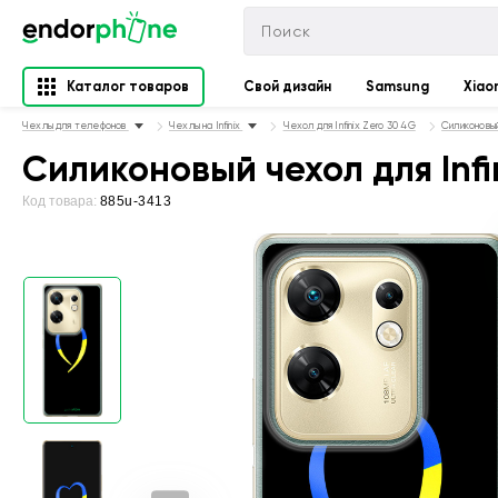
Каталог товаров
Свой дизайн
Samsung
Xiao
Чехлы для телефонов
Чехлы на Infinix
Чехол для Infinix Zero 30 4G
Силиконовый 
Силиконовый чехол для Infi
Код товара:
885u-3413