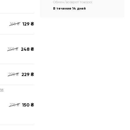
Обмен/возврат товара:
В течение 14 дней
129
₴
168
₴
248
₴
355
₴
229
₴
298
₴
ля
150
₴
215
₴