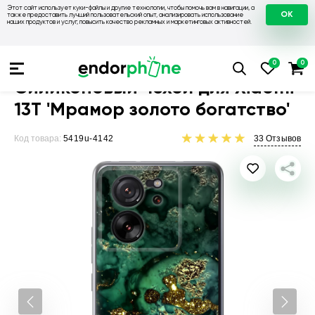
Этот сайт использует куки-файлы и другие технологии, чтобы помочь вам в навигации, а
OK
также предоставить лучший пользовательский опыт, анализировать использование
наших продуктов и услуг, повысить качество рекламных и маркетинговых активностей.
Чехлы для телефонов
Чехлы на Xiaomi
Чехол для Xiaomi 13
Силиконовый чехол для Xiaomi
13T 'Мрамор золото богатство'
Код товара:
5419u-4142
33
Отзывов