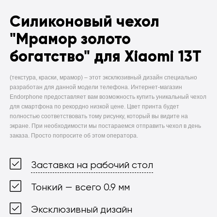
Силиконовый чехол
"Мрамор золото
богатство" для Xiaomi 13T
(текстура, краски, мрамор) –
этот эксклюзивный дизайн специально
разработан для данной модели телефона. Интернет-магазин
Endorphone предоставляет вам возможность купить уникальный чехол
для смартфона по рекордно низкой цене. Цвет принта будет
полностью соответствовать тому рисунку, который вы видите на
экране. При необходимости мы постараемся отправить чехол в день
заказа. Просто попросите об этом оператора.
Заставка на рабочий стол
Тонкий — всего 0.9 мм
Эксклюзивный дизайн