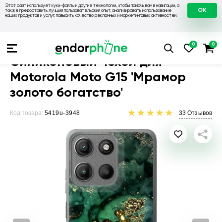
Этот сайт использует куки-файлы и другие технологии, чтобы помочь вам в навигации, а
OK
также предоставить лучший пользовательский опыт, анализировать использование
наших продуктов и услуг, повысить качество рекламных и маркетинговых активностей.
Чехлы для телефонов
Чехлы на Motorola
Чехол для Motoro
Силиконовый чехол для
Motorola Moto G15 'Мрамор
золото богатство'
Код товара:
5419u-3948
33
Отзывов