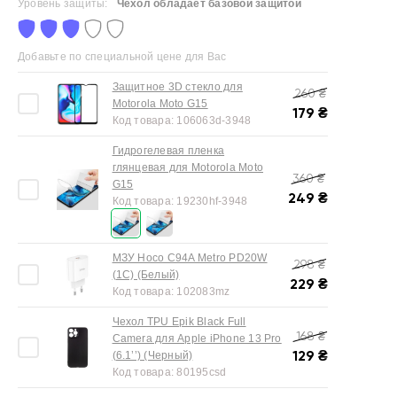
Уровень защиты:
Чехол обладает базовой защитой
Добавьте по специальной цене для Вас
Защитное 3D стекло для
260
₴
Motorola Moto G15
179
₴
Код товара:
106063d-3948
Гидрогелевая пленка
глянцевая для Motorola Moto
360
₴
G15
249
₴
Код товара:
19230hf-3948
МЗУ Hoco C94A Metro PD20W
298
₴
(1C) (Белый)
229
₴
Код товара:
102083mz
Чехол TPU Epik Black Full
168
₴
Camera для Apple iPhone 13 Pro
129
₴
(6.1’’) (Черный)
Код товара:
80195csd