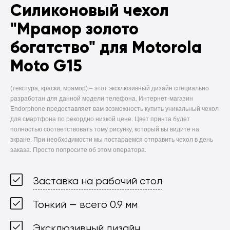
Силиконовый чехол
"Мрамор золото
богатство" для Motorola
Moto G15
(текстура, краски, мрамор) –
этот эксклюзивный дизайн специально
разработан для данной модели телефона. Интернет-магазин
Endorphone предоставляет вам возможность купить уникальный чехол
для смартфона по рекордно низкой цене. Цвет принта будет
полностью соответствовать тому рисунку, который вы видите на
экране. При необходимости мы постараемся отправить чехол в день
заказа. Просто попросите об этом оператора.
Заставка на рабочий стол
Тонкий — всего 0.9 мм
Эксклюзивный дизайн