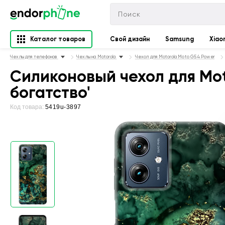
Каталог товаров
Свой дизайн
Samsung
Xiao
Чехлы для телефонов
Чехлы на Motorola
Чехол для Motorola Moto G54 Power
Силиконовый чехол для Mot
богатство'
Код товара:
5419u-3897