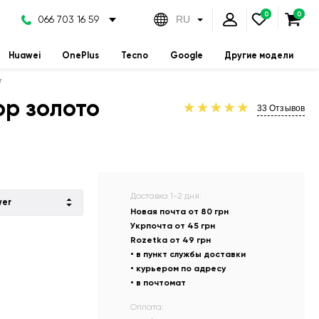
066 703 16 59
RU
Huawei
OnePlus
Tecno
Google
Другие модели
r
ор золото
33
Отзывов
Доставка 1-2 дня:
wer
Новая почта от 80 грн
Укрпочта от 45 грн
Rozetka от 49 грн
• в пункт службы доставки
• курьером по адресу
• в почтомат
Оплата: