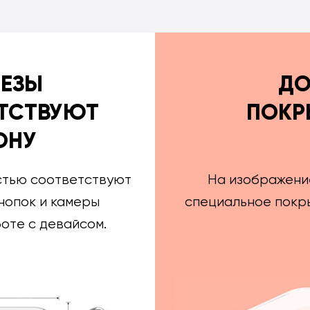
РЕЗЫ
ДО
ТСТВУЮТ
ПОКР
ОНУ
стью соответствуют
На изображени
нопок и камеры
специальное покры
оте с девайсом.