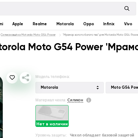
mi
Apple
Realme
Motorola
Oppo
Infinix
Vivo
Силиконовый на Motorola Moto G54 Power
"Мрамор золото богатство" для Motorola Moto G54 Powe
orola Moto G54 Power 'Мрам
Модель телефона:
Motorola
Moto G54 Po
Материал чехла:
Силикон
Нет в наличии
Уровень защиты:
Чехол обладает базовой защитой