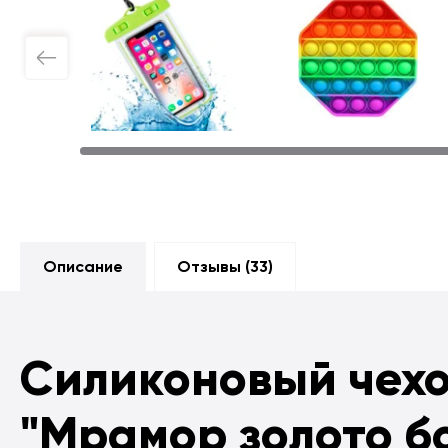
Описание
Отзывы (
33
)
Силиконовый чех
"Мрамор золото б