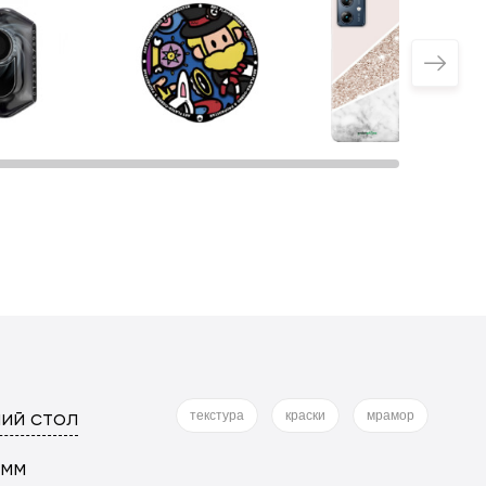
ий стол
текстура
краски
мрамор
 мм