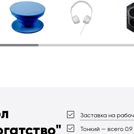
ол
Заставка на рабоч
огатство"
Тонкий — всего 0.9