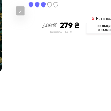
✘
Нет в на
279
₴
400
₴
СООБЩИ
О НАЛИЧ
Кешбэк:
14
₴