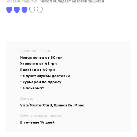
Уровень защиты:
Чехол обладает базовой защитой
Доставка 1-2 дня:
Новая почта от 80 грн
Укрпочта от 45 грн
Rozetka от 49 грн
• в пункт службы доставки
• курьером по адресу
• в почтомат
Оплата:
Visa/MasterCard, Приват24, Mono
Обмен/возврат товара:
В течение 14 дней