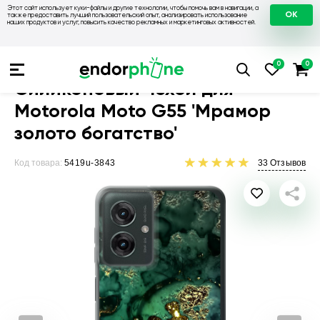
Этот сайт использует куки-файлы и другие технологии, чтобы помочь вам в навигации, а
OK
также предоставить лучший пользовательский опыт, анализировать использование
наших продуктов и услуг, повысить качество рекламных и маркетинговых активностей.
Чехлы для телефонов
Чехлы на Motorola
Чехол для Motoro
Силиконовый чехол для
Motorola Moto G55 'Мрамор
золото богатство'
Код товара:
5419u-3843
33
Отзывов