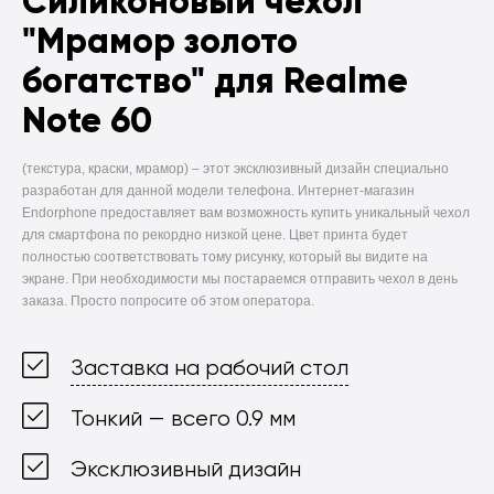
Силиконовый чехол
"Мрамор золото
богатство" для Realme
Note 60
(текстура, краски, мрамор) –
этот эксклюзивный дизайн специально
разработан для данной модели телефона. Интернет-магазин
Endorphone предоставляет вам возможность купить уникальный чехол
для смартфона по рекордно низкой цене. Цвет принта будет
полностью соответствовать тому рисунку, который вы видите на
экране. При необходимости мы постараемся отправить чехол в день
заказа. Просто попросите об этом оператора.
Заставка на рабочий стол
Тонкий — всего 0.9 мм
Эксклюзивный дизайн