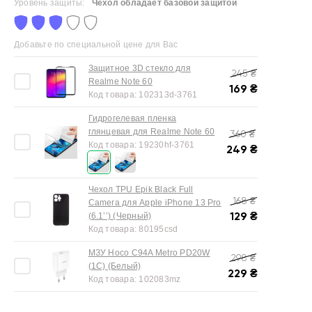
Уровень защиты:
Чехол обладает базовой защитой
Добавьте по специальной цене для Вас
Защитное 3D стекло для
245
₴
Realme Note 60
169
₴
Код товара:
102313d-3761
Гидрогелевая пленка
глянцевая для Realme Note 60
360
₴
Код товара:
19230hf-3761
249
₴
Чехол TPU Epik Black Full
168
₴
Camera для Apple iPhone 13 Pro
129
₴
(6.1’’) (Черный)
Код товара:
80195csd
МЗУ Hoco C94A Metro PD20W
298
₴
(1C) (Белый)
229
₴
Код товара:
102083mz