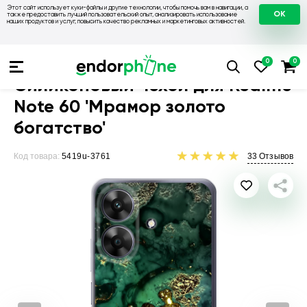
Этот сайт использует куки-файлы и другие технологии, чтобы помочь вам в навигации, а
OK
также предоставить лучший пользовательский опыт, анализировать использование
наших продуктов и услуг, повысить качество рекламных и маркетинговых активностей.
Чехлы для телефонов
Чехлы на Realme
Чехол для Realme
Силиконовый чехол для Realme
Note 60 'Мрамор золото
богатство'
Код товара:
5419u-3761
33
Отзывов